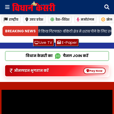
राष्ट्रीय
उत्तर प्रदेश
देश-विदेश
मनोरंजन
खेल
•
BREAKING NEWS
ी क्षेत्र में शराब पीने के लिए रुपये मांगने को लेकर हुए था विवाद
लखनऊ: सैरपुर था
Live TV
E-Paper
विधान केसरी का
चैनल
JOIN
करें
ऑनलाइन भुगतान करें
Pay Now