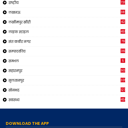
735
राष्ट्रीय
382
लखनऊ
42
लखीमपुर खीरी
455
लाइफ स्टाइल
79
संत कबीर नगर
36
सम्पादकीय
5
सम्भल
90
सहारनपुर
335
सुलतानपुर
1270
सोनभद्र
450
स्वास्थ्य
DOWNLOAD THE APP