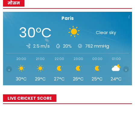
मौसम
Paris
30°C
Clear sky
2.5 m/s
20%
762
mmHg
20:00
21:00
22:00
23:00
00:00
01:00
02
‹
›
30°C
29°C
27°C
26°C
25°C
24°C
2
LIVE CRICKET SCORE