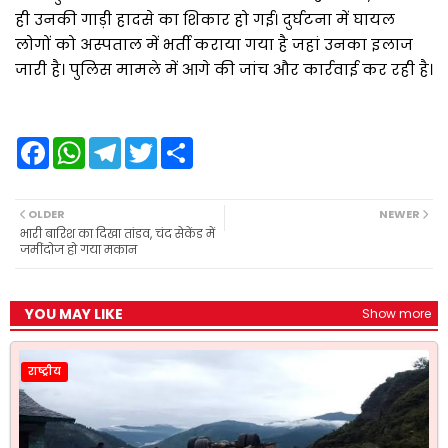
ही उनकी गाड़ी हादसे का शिकार हो गई। दुर्घटना में घायल
लोगों को अस्पताल में भर्ती कराया गया है जहां उनका इलाज
जारी है। पुलिस मामले में आगे की जांच और कार्रवाई कर रही है।
F
W
T
T
S
a
h
e
w
h
c
a
l
i
a
e
t
e
t
r
b
s
g
t
e
OLDER
NEWER
o
A
r
e
भारी बारिश का दिखा तांडव, चंद सेकेंड में
o
p
a
r
जमींदोज हो गया मकान
k
p
m
YOU MAY LIKE
Show more
राष्ट्रीय