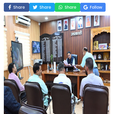
Share
Share
Share
Follow