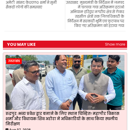
अमेठी: सांसद के0एल0 शर्मा ने सुनीं
उत्तराखड: मुख्यमंत्री के निर्देशन में जनपद
o
p
a
r
सैकड़ों लोगों की समस्याएं
में चलाया गया अतिक्रमण हटाओ
k
p
m
अभियान! हरिद्वार नगरीय क्षेत्र से लेकर
तहसील क्षेत्रों तक जिलाधिकारी के
निर्देशन में सरकारी भूमि एवं फुटपाथ पर
किए गए अतिक्रमण को हटाया गया
YOU MAY LIKE
Show more
उत्तराखंड
रुद्रपुर: भव्य प्रवेश द्वार बनाने के लिए स्थान चिन्हित! महापौर विकास
शर्मा और विधायक शिव अरोरा ने अधिकारियों के साथ किया स्थलीय
निरीक्षण
Aug 07, 2026