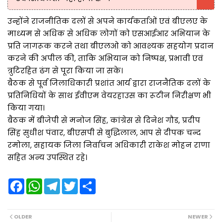
उन्होंने राजनीतिक दलों से अपने कार्यकर्ताओं एवं बीएलए के
माध्यम से अधिक से अधिक लोगों को एसआईआर अभियान के
प्रति जागरूक करने तथा बीएलओ को आवश्यक सहयोग प्रदान
करने की अपील की, ताकि अभियान को निष्पक्ष, प्रभावी एवं
त्रुटिरहित ढंग से पूरा किया जा सके।
बैठक से पूर्व जिलाधिकारी प्रशांत आर्य द्वारा राजनैतिक दलों के
प्रतिनिधियों के साथ ईवीएम वेयरहाउस का रूटीन निरीक्षण भी
किया गया।
बैठक में बीजेपी से मनोज सिंह, कांग्रेस से दिनेश गौड, प्रदीप
सिंह सुधीश पंवार, बीएसपी से बुद्धिलाल, आप से दीपक चन्द
रमोला, सहायक जिला निर्वाचन अधिकारी राकेश मोहन राणा
सहित अन्य उपस्थित रहे।
F
W
T
T
S
a
h
e
w
h
c
a
l
i
a
e
t
e
t
r
b
s
g
t
e
OLDER
NEWER
o
A
r
e