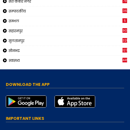
79
संत कबीर नगर
36
सम्पादकीय
5
सम्भल
90
सहारनपुर
328
सुलतानपुर
1270
सोनभद्र
449
स्वास्थ्य
DOWNLOAD THE APP
IMPORTANT LINKS