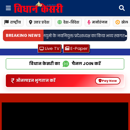
राष्ट्रीय
उत्तर प्रदेश
देश-विदेश
मनोरंजन
खेल
•
BREAKING NEWS
युक्त प्रदेशाध्यक्ष का किया भव्य स्वागत
प्रधान संघ अध्यक्ष के भतीजे ने भाजयुमो के न
Live TV
E-Paper
विधान केसरी का
चैनल
JOIN
करें
ऑनलाइन भुगतान करें
Pay Now