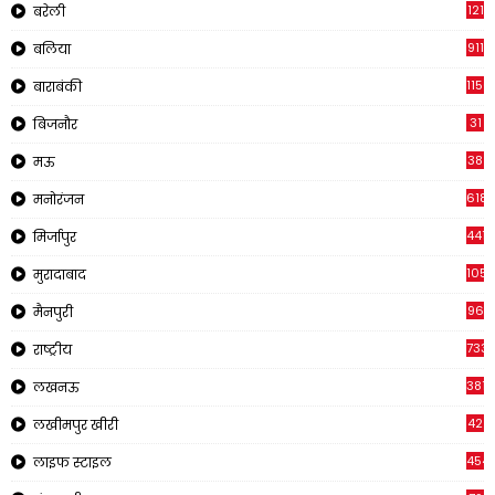
121
बरेली
911
बलिया
1150
बाराबंकी
31
बिजनौर
38
मऊ
618
मनोरंजन
441
मिर्जापुर
1057
मुरादाबाद
96
मैनपुरी
733
राष्ट्रीय
3816
लखनऊ
42
लखीमपुर खीरी
454
लाइफ स्टाइल