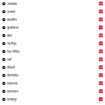
2651
उत्तराखंड
308
उन्नाव
959
कन्नौज
13
कुशीनगर
894
खेल
244
गाजीपुर
959
देश-विदेश
423
धर्म
28
नौकरी
2210
पीलीभीत
2019
प्रतापगढ
269
प्रयागराज
14
फतेहपुर