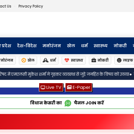
act Us
Privacy Policy
र प्रदेश
देश-विदेश
मनोरंजन
खेल
धर्म
स्वास्थ्य
नोकरी
नोरंजन
खेल
धर्म
स्वास्थ्य
नोकरी
लाइफ 
•
्था से जुड़े जनहित के विषय को उठाया
लखनऊः बीकेटी बार एसोसिएशन के अध्यक्ष व
Live TV
E-Paper
विधान केसरी का
चैनल
JOIN
करें