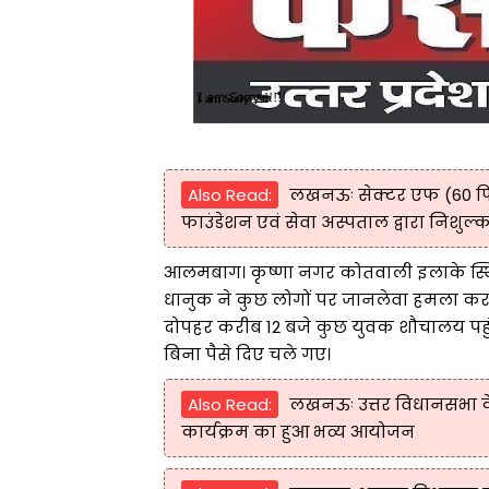
Also Read:
लखनऊः सेक्टर एफ (60 फि
फाउंडेशन एवं सेवा अस्पताल द्वारा निशुल्क 
आलमबाग। कृष्णा नगर कोतवाली इलाके स्थि
धानुक ने कुछ लोगों पर जानलेवा हमला कर
दोपहर करीब 12 बजे कुछ युवक शौचालय पहुंच
बिना पैसे दिए चले गए।
Also Read:
लखनऊः उत्तर विधानसभा के 
कार्यक्रम का हुआ भव्य आयोजन