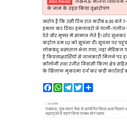
Also Read:
लखनऊः भाजपा विधायक ने
के नाम के तहत किया वृक्षारोपण
आरोप है कि उसी दिन रात करीब 9.30 बजे 7-
हमला कर दिया। हमलावरों ने गाली-गलौज करत
देते और मुफ्त में सामान लेते हैं। शोर सुनक
कंट्रोल रूम 112 को सूचना दी। सूचना पर पह
लोकबंधु अस्पताल भेजा गया, जहां मेडिकल परी
है किप्रत्यक्षदर्शियों से जानकारी मिलने 
कॉलोनी तथा रंजीत निवासी किला क्षेत्र सहित अ
के खिलाफ मुकदमा दर्ज कर कड़ी कार्रवाई की
F
W
T
T
S
a
h
e
w
h
c
a
l
i
a
e
t
e
t
r
b
s
g
t
e
OLDER
o
A
r
e
लखनऊः युवा मंडल चैक ने आयोजित किया 16वां विशाल भं
o
p
a
r
श्रद्धालुओं ने ग्रहण किया छप्पन भोग प्रसाद
k
p
m