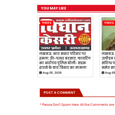
YOU MAY LIKE
लखनऊ
लखनऊ
लखनऊः कार सवार परिवार पर
लखनऊः प
हमला, ईंट-पत्थर बरसाए, फायरिंग
उत्पीड़न
का आरोपय पुलिस बोली- सड़क
संदिग्ध प
हादसे के बाद विवाद का मामला
समेत सा
Aug 05, 2026
Aug 05
POST A COMMENT
* Please Don't Spam Here. All the Comments ar