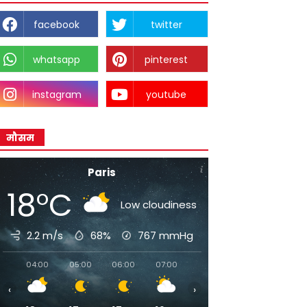
facebook
twitter
whatsapp
pinterest
instagram
youtube
मौसम
Paris
18°C
Low cloudiness
2.2 m/s
68%
767
mmHg
04:00
05:00
06:00
07:00
08:00
09:00
10:00
‹
›