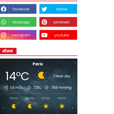
facebook
twitter
whatsapp
pinterest
instagram
youtube
मौसम
Paris
14°C
Clear sky
1.6 m/s
73%
769
mmHg
05:00
06:00
07:00
08:00
09:00
10:00
11:00
‹
›