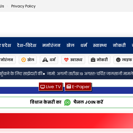
 Us
Privacy Policy
र प्रदेश
देश-विदेश
मनोरंजन
खेल
धर्म
स्वास्थ्य
नोकरी
नोरंजन
खेल
धर्म
स्वास्थ्य
नोकरी
लाइफ 
•
गली तारीख 19 अगस्त! चर्चित जालसाजी मामले में चार्ज फ्रेम की कार्यवाही शुरू
ये फ
Live TV
E-Paper
विधान केसरी का
चैनल
JOIN
करें