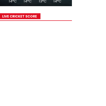
14°C
14°C
13°C
14°C
16°C
19°C
20°
LIVE CRICKET SCORE