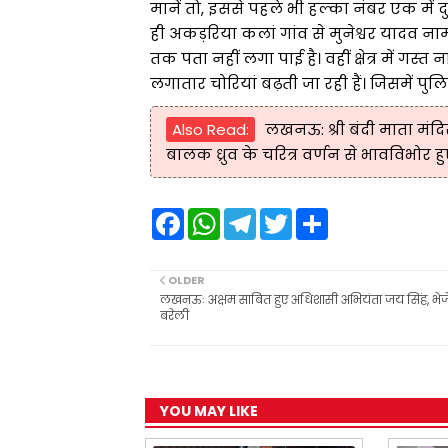
मानें तो, इससे पहले भी हल्का नंबर एक में 
ही अकड़रिया कलां गांव से मुनेश्वर यादव न
तक पता नहीं लगा पाई है। वहीं क्षेत्र में गस्त
लगातार चोरियां बढ़ती जा रही हैं। जिसमें पु
Also Read:
लखनऊ: श्री बंदी माता मंदिर
बालक ध्रुव के चरित्र वर्णन से भावविभोर हुए 
F
W
T
T
S
a
h
e
w
h
c
a
l
i
a
e
t
e
t
r
b
s
g
t
e
OLDER
o
A
r
e
लखनऊः अक्षम साबित हुए अधिशासी अभियंता जय सिंह, भेज
o
p
a
r
बरेली
k
p
m
YOU MAY LIKE