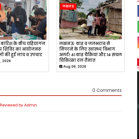
लखनऊ
ारिश के बीच यहियागंज
लखनऊः बाढ़ व जलभराव से
स्थ्य शिविर का आयोजनरू
निपटने के लिए स्वास्थ्य विभाग
ों की हुई जांच व उपचार
अलर्ट! 41 बाढ़ चैकियां और 14 सचल
चिकित्सा दल तैनात
, 2026
Aug 06, 2026
0 Comments
e Reviewed by Admin.