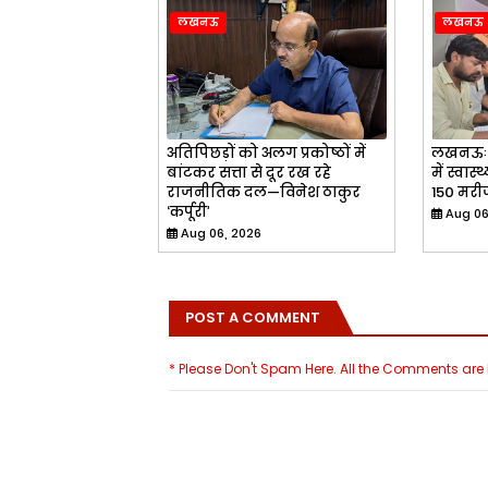
लखनऊ
लखनऊ
अतिपिछड़ों को अलग प्रकोष्ठों में
लखनऊः ब
बांटकर सत्ता से दूर रख रहे
में स्वा
राजनीतिक दल—विनेश ठाकुर
150 मरीज
‘कर्पूरी’
Aug 06
Aug 06, 2026
POST A COMMENT
* Please Don't Spam Here. All the Comments ar