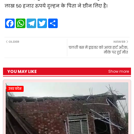
लाख 50 हजार रुपये दुल्हन के पिता ने छीन लिए हैं।
F
W
T
T
S
a
h
e
w
h
c
a
l
i
a
e
t
e
t
r
b
s
g
t
e
OLDER
NEWER
o
A
r
e
चलती बस में ड्राइवर को आया हार्ट अटैक,
o
p
a
r
मौके पर हुई मौत
k
p
m
YOU MAY LIKE
Show more
उत्तर प्रदेश