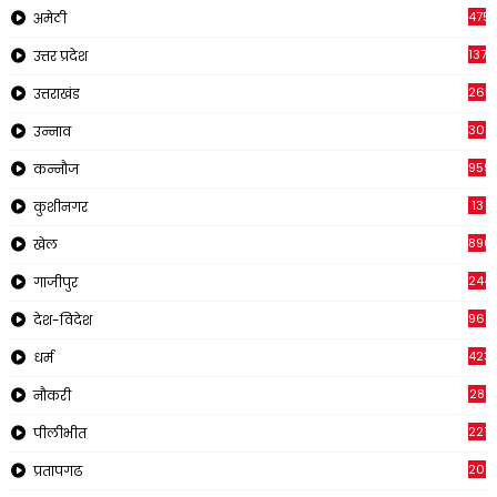
4751
अमेठी
1375
उत्तर प्रदेश
2651
उत्तराखंड
308
उन्नाव
959
कन्नौज
13
कुशीनगर
896
खेल
244
गाजीपुर
961
देश-विदेश
423
धर्म
28
नौकरी
2210
पीलीभीत
2019
प्रतापगढ