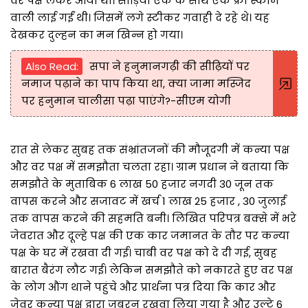
वर पक्ष लेकर आया था। साड़ियां एक के साथ एक फ्री स्कीम
वाली लाई गईं थी। जिसमें लगे स्टीकर गवाही दे रहे थे। यह
देखकर दुल्हन का मन खिन्न हो गया।
Also Read:
सपा ने हनुमानगढ़ी की सीढ़ियों पर
नमाज पढ़ाने का पाप किया था, क्या जामा मस्जिद
पर हनुमान चालीसा पढ़ा पाएंगे?-सीएम योगी
रात से लेकर सुबह तक संभ्रांतजनों की मौजूदगी में कन्या पक्ष
और वर पक्ष में समझौता चलता रहा। ग्राम प्रधान ने बताया कि
समझौते के मुताबिक 6 लाख 50 हजार नगदी 30 जून तक
वापस करने और सजावट में खर्च 1 लाख 25 हजार , 30 जुलाई
तक वापस करने की सहमति बनी। लिखित परिपत्र बक्से में भरे
जेवरात और दूल्हे पक्ष की एक कार जमानत के तौर पर कन्या
पक्ष के घर में रखवा दी गई। चाबी वर पक्ष को दे दी गई, सुबह
बारात बैरंग लौट गई। लेकिन समझौते को नकारते हुए वर पक्ष
के लोग औंग थाने पहुंचे और प्रार्थना पत्र दिया कि कार और
जेवर कन्या पक्ष द्वारा जबरन रखवा लिया गया है और उल्टे 6