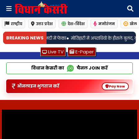
राष्ट्रीय
उत्तर प्रदेश
देश-विदेश
मनोरंजन
खेल
•
BREAKING NEWS
ी में फेंका
मोतिहारी में अपराधियों के हौसले बुलंद, युवक को खदेड़कर मारी गोली
Live TV
E-Paper
विधान केसरी का
चैनल
JOIN
करें
ऑनलाइन भुगतान करें
Pay Now