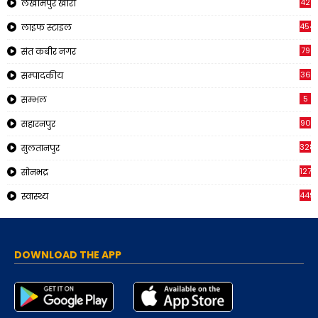
42
लखीमपुर खीरी
454
लाइफ स्टाइल
79
संत कबीर नगर
36
सम्पादकीय
5
सम्भल
90
सहारनपुर
328
सुलतानपुर
1270
सोनभद्र
449
स्वास्थ्य
DOWNLOAD THE APP