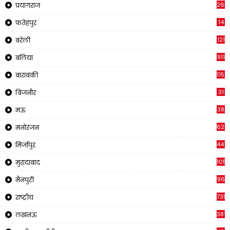
269
प्रयागराज
14
फतेहपुर
121
बरेली
911
बलिया
1150
बाराबंकी
31
बिजनौर
38
मऊ
620
मनोरंजन
441
मिर्जापुर
1057
मुरादाबाद
96
मैनपुरी
735
राष्ट्रीय
3816
लखनऊ