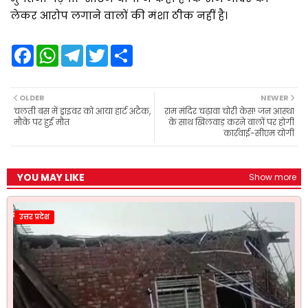
लेकर आरोप लगाने वालों की मंशा ठीक नहीं है।
F
W
T
T
S
a
h
e
w
h
c
a
l
i
a
e
t
e
t
r
b
s
g
t
e
OLDER
NEWER
o
A
r
e
चलती बस में ड्राइवर को आया हार्ट अटैक,
राम मंदिर चढ़ावा चोरी केस! जन आस्था
o
p
a
r
मौके पर हुई मौत
के साथ खिलवाड़ करने वालों पर होगी
k
p
m
कार्रवाई-सीएम योगी
YOU MAY LIKE
Show more
उत्तर प्रदेश