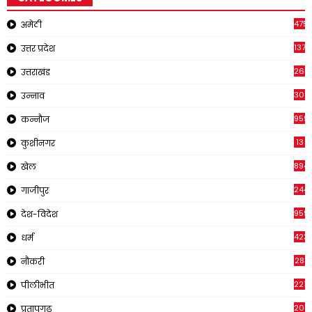
4751
अमेठी
1375
उत्तर प्रदेश
2651
उत्तराखंड
308
उन्नाव
959
कन्नौज
13
कुशीनगर
894
खेल
244
गाजीपुर
959
देश-विदेश
423
धर्म
28
नौकरी
2210
पीलीभीत
2019
प्रतापगढ