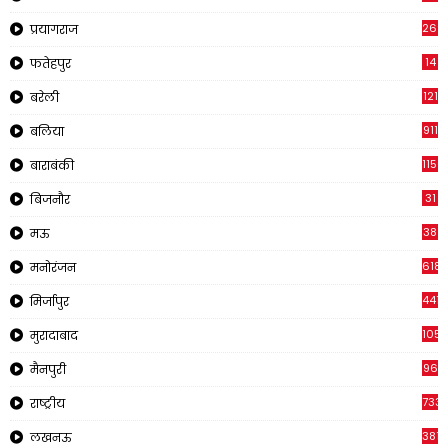
269
प्रयागराज
14
फतेहपुर
121
बरेली
911
बलिया
1150
बाराबंकी
31
बिजनौर
38
मऊ
618
मनोरंजन
441
मिर्जापुर
1057
मुरादाबाद
96
मैनपुरी
733
राष्ट्रीय
3816
लखनऊ