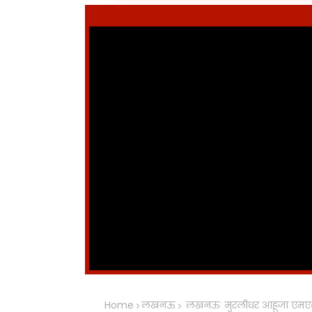
Home
लखनऊ
लखनऊः मुरलीधर आहूजा एमएसएम