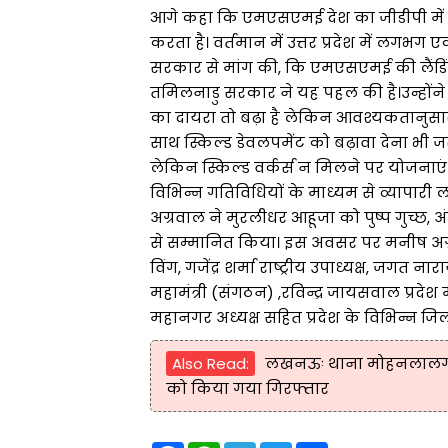
आगे कहा कि एमएसएमई देश का जीडीपी में 32
करता है। वर्तमान में उत्तर प्रदेश में लगभग 
सरकार से मांग की, कि एमएसएमई की लैंडिं
तमिलनाडु सरकार ने यह पहल की है।उन्होंने 
का दायरा तो बढ़ा है लेकिन आवश्यकतानुसार 
साथ स्किल्ड डेवलपमेंट को बढ़ावा देना भी जरू
लेकिन स्किल्ड वर्कर्स न मिलने पर योजनाएं 
विभिन्न गतिविधियों के माध्यम से व्यापारी ल
अग्रवाल ने मुरलीधर आहूजा को पुष्प गुच्छ, अ
से सम्मानित किया। इस अवसर पर मनीष अग्रवाल
विंग, गजेंद्र शर्मा राष्ट्रीय उपाध्यक्ष, जगत न
महामंत्री (संगठन) ,रविन्द्र जायसवाल प्रदेश मह
महानगर अध्यक्ष सहित प्रदेश के विभिन्न जिलो
Also Read:
लखनऊः थाना मोहनलालगंज प
को किया गया गिरफ्तार