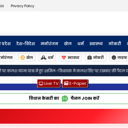
 Us
Privacy Policy
र प्रदेश
देश-विदेश
मनोरंजन
खेल
धर्म
स्वास्थ्य
नोकरी
नोरंजन
खेल
धर्म
स्वास्थ्य
नोकरी
लाइफ 
•
 ! विधायक ने कलश सिर पर रखकर की पैदल यात्रा,भाजपा पदाधिकारी हुए शामिल
शु
Live TV
E-Paper
विधान केसरी का
चैनल
JOIN
करें