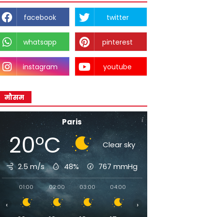
facebook
twitter
whatsapp
pinterest
instagram
youtube
मौसम
Paris
20°C
Clear sky
2.5 m/s
48%
767
mmHg
01:00
02:00
03:00
04:00
05:00
06:00
07:00
‹
›