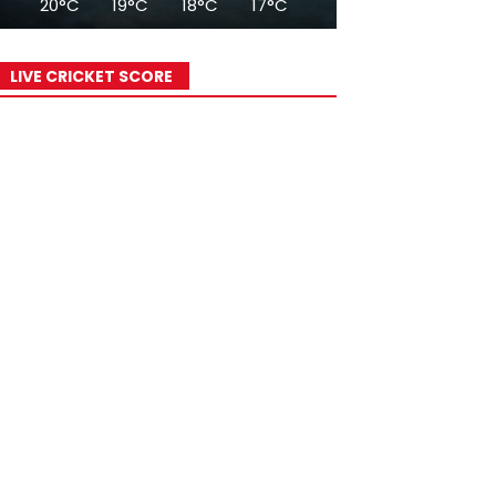
20°C
19°C
18°C
17°C
17°C
16°C
15°
LIVE CRICKET SCORE