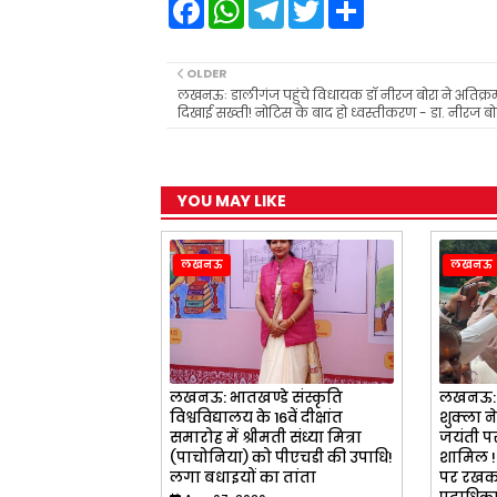
F
W
T
T
S
a
h
e
w
h
c
a
l
i
a
e
t
e
t
r
b
s
g
t
e
OLDER
o
A
r
e
लखनऊः डालीगंज पहुंचे विधायक डॉ नीरज बोरा ने अतिक्
o
p
a
r
दिखाई सख्ती! नोटिस के बाद हो ध्वस्तीकरण - डा. नीरज बो
k
p
m
YOU MAY LIKE
लखनऊ
लखनऊ
लखनऊ: भातखण्डे संस्कृति
लखनऊ: 
विश्वविद्यालय के 16वें दीक्षांत
शुक्ला न
समारोह में श्रीमती संध्या मित्रा
जयंती पर
(पाचोनिया) को पीएचडी की उपाधि!
शामिल !
लगा बधाइयों का तांता
पर रखकर