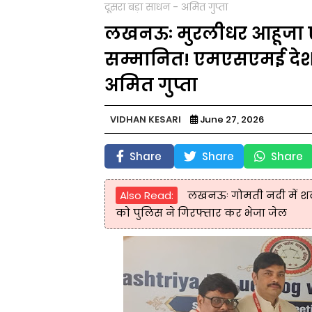
दूसरा बड़ा साधन - अमित गुप्ता
लखनऊः मुरलीधर आहूजा ए
सम्मानित! एमएसएमई देश 
अमित गुप्ता
VIDHAN KESARI
June 27, 2026
Share
Share
Share
Also Read:
लखनऊः गोमती नदी में शव 
को पुलिस ने गिरफ्तार कर भेजा जेल