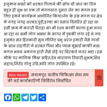
हनुमान भक्तों को शरबत पिलाने की सोच थी आज का दिन
बहुत ही शुभ था एक तो मंगलवारा दूसरा जेठ का मंगल इस
लिए हमने कार्यक्रम आयोजित किया।जेठ के इस मंगल पर क्षेत्र
में जगह जगह शरबत,पूड़ी,हल्वा का प्रसाद वितरित हो रहा था
इसी क्रम में कटारी चैराहा का भी दृश्य काफी बदला हुआ नजर
आ रहा था सभी लोग आस्था के सागर में डुबकी लगा रहे थे जय
हनुमंत संत हितकारी सुन लीजिए प्रभु अरज हमारी जैसे गानों
के साथ राहगीरों ने शरबत पिया और प्यास बुझाई काफी भक्त
मंगल भवन अमंगल हारी जैसे दोहे पर थिरकते नजर आए । इस
मौके पर मालिक मिश्रा सहित,देव नारायण तिवारी,शुभम,शिव
सहाय,जितेंद्र गोलू रवि,आदि लोग उपस्थित रहे।
Also Read:
संग्रामपुर: प्रांतीय चिकित्सा सेवा संघ
की नई कार्यकारिणी निर्विरोध निर्वाचित
F
W
T
T
S
a
h
e
w
h
c
a
l
i
a
e
t
e
t
r