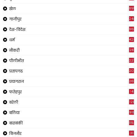
898
खेल
244
गाजीपुर
963
देश-विदेश
424
धर्म
28
नौकरी
2218
पीलीभीत
202
प्रतापगढ
269
प्रयागराज
14
फतेहपुर
121
बरेली
911
बलिया
1150
बाराबंकी
31
बिजनौर