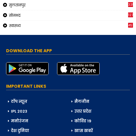
335
सुलतानपुर
1270
सोनभद्र
451
स्वास्थ्य
DOWNLOAD THE APP
IMPORTANT LINKS
टॉप न्यूज़
मैगजीन
IPL 2023
उत्तर प्रदेश
मनोरंजन
कोविड 19
देश दुनिया
खास खबरें