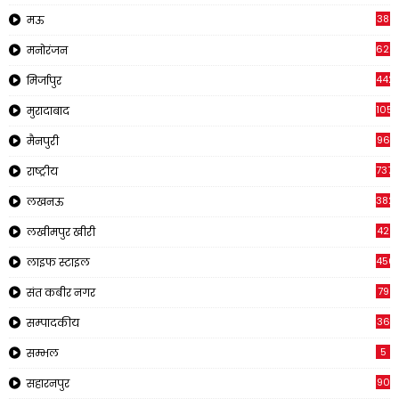
38
मऊ
622
मनोरंजन
442
मिर्जापुर
1057
मुरादाबाद
96
मैनपुरी
737
राष्ट्रीय
382
लखनऊ
42
लखीमपुर खीरी
456
लाइफ स्टाइल
79
संत कबीर नगर
36
सम्पादकीय
5
सम्भल
90
सहारनपुर