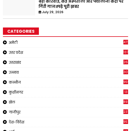
बड़ी कार्रवाई, कई अस्पतालों और पैथोलॉजी केंद्रों पर
गिरी गाज।।पढ़े पूरी ख़बर
July 29, 2026
CATEGORIES
473
अमेठी
1371
उत्तर प्रदेश
263
उत्तराखंड
308
उन्नाव
959
कन्नौज
13
कुशीनगर
892
खेल
237
गाजीपुर
957
देश-विदेश