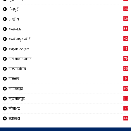
96
मैनपुरी
730
राष्ट्रीय
380
लखनऊ
42
लखीमपुर खीरी
454
लाइफ स्टाइल
79
संत कबीर नगर
36
सम्पादकीय
5
सम्भल
90
सहारनपुर
318
सुलतानपुर
126
सोनभद्र
449
स्वास्थ्य