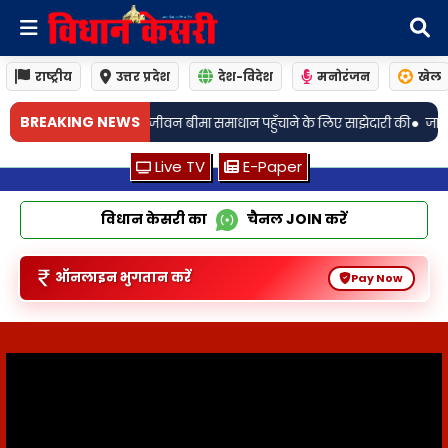
राष्ट्रीय
उत्तर प्रदेश
देश-विदेश
मनोरंजन
खेल
•
BREAKING NEWS
ाधान पहुँचाने के लिए साझेदारी की
जामो: अगली तारीख 19 अगस्त! चर्चित जालसाजी मा
Live TV
E-Paper
विधान केसरी का
चैनल
JOIN
करें
ऑनलाइन भुगतान करें
Pay Now