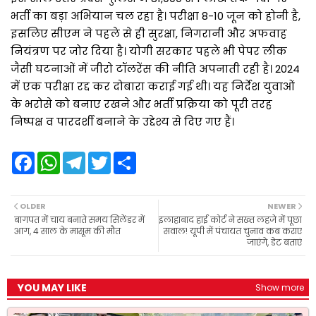
भर्ती का बड़ा अभियान चल रहा है। परीक्षा 8-10 जून को होनी है,
इसलिए सीएम ने पहले से ही सुरक्षा, निगरानी और अफवाह
नियंत्रण पर जोर दिया है। योगी सरकार पहले भी पेपर लीक
जैसी घटनाओं में जीरो टॉलरेंस की नीति अपनाती रही है। 2024
में एक परीक्षा रद्द कर दोबारा कराई गई थी। यह निर्देश युवाओं
के भरोसे को बनाए रखने और भर्ती प्रक्रिया को पूरी तरह
निष्पक्ष व पारदर्शी बनाने के उद्देश्य से दिए गए हैं।
F
W
T
T
S
a
h
e
w
h
c
a
l
i
a
e
t
e
t
r
b
s
g
t
e
OLDER
NEWER
o
A
r
e
बागपत में चाय बनाते समय सिलेंडर में
इलाहाबाद हाई कोर्ट ने सख्त लहजे में पूछा
o
p
a
r
आग, 4 साल के मासूम की मौत
सवाल! यूपी में पंचायत चुनाव कब कराए
k
p
m
जाएंगे, डेट बताएं
YOU MAY LIKE
Show more