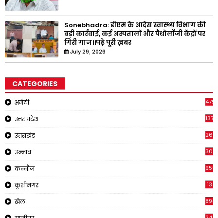
Sonebhadra: डीएम के आदेस स्वास्थ्य विभाग की
बड़ी कार्रवाई, कई अस्पतालों और पैथोलॉजी केंद्रों पर
गिरी गाज।।पढ़े पूरी ख़बर
July 29, 2026
CATEGORIES
4751
अमेठी
1375
उत्तर प्रदेश
2651
उत्तराखंड
308
उन्नाव
959
कन्नौज
13
कुशीनगर
894
खेल
244