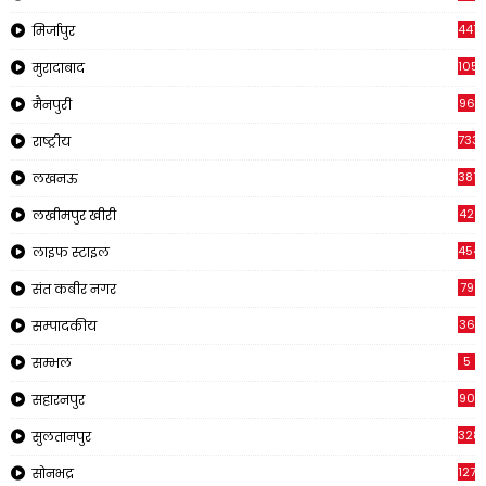
441
मिर्जापुर
1057
मुरादाबाद
96
मैनपुरी
733
राष्ट्रीय
3816
लखनऊ
42
लखीमपुर खीरी
454
लाइफ स्टाइल
79
संत कबीर नगर
36
सम्पादकीय
5
सम्भल
90
सहारनपुर
328
सुलतानपुर
1270
सोनभद्र