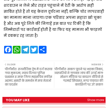
शटडाउन न लेने और राहत पहुंचाने में देरी के आरोप सही
साबित होते हैं तो यह केवल दुर्घटना नहीं, बल्कि घोर लापरवाही
का मामला माना जाएगा। एक परिवार अपना सहारा खो चुका
है और अब पूरे जिले की निगाहें इस बात पर टिकी हैं कि
जिम्मेदारों पर कार्रवाई होती है या फिर यह मामला भी फाइलों
में दबकर रह जाता है।
F
W
T
T
S
a
h
e
w
h
c
a
l
i
a
e
t
e
t
r
b
s
g
t
e
OLDER
NEWER
o
A
r
e
पीलीभीतः राजनीतिक द्वेष में दर्ज कराया
पीलीभीतः सवाल पूछने पर भड़का विवाद,
o
p
a
r
गया मुकदमा, न्याय दिलाए पुलिस
व्यापारियों ने गुणवत्ता जांच की उठाई मांग!
k
p
m
प्रशासन रू सपा! जिला महासचिव नफीस
सोशल मीडिया पर वायरल वीडियो से
अहमद अंसारी के समर्थन में सपा नेताओं
गरमाई सियासत, नगर पंचायत की
का प्रदर्शन
कार्यशैली पर उठे सवाल
YOU MAY LIKE
Show more