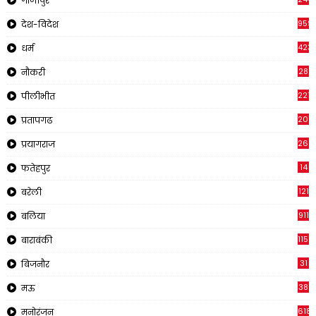
गाजीपुर
959
देश-विदेश
423
धर्म
28
नौकरी
2210
पीलीभीत
2019
प्रतापगढ
269
प्रयागराज
14
फतेहपुर
121
बरेली
911
बलिया
1150
बाराबंकी
31
बिजनौर
38
मऊ
618
मनोरंजन