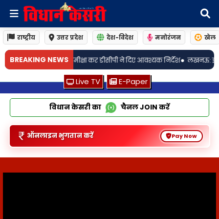
राष्ट्रीय
उत्तर प्रदेश
देश-विदेश
मनोरंजन
खेल
•
BREAKING NEWS
ने दिए आवश्यक निर्देश
लखनऊ: इटौंजा थाना प्रभारी निरीक्षक ने सुनी फरियादियों
Live TV
E-Paper
विधान केसरी का
चैनल
JOIN
करें
ऑनलाइन भुगतान करें
Pay Now