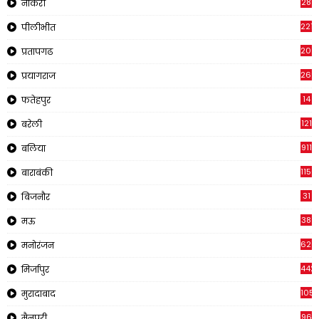
28
नौकरी
2218
पीलीभीत
202
प्रतापगढ
269
प्रयागराज
14
फतेहपुर
121
बरेली
911
बलिया
1150
बाराबंकी
31
बिजनौर
38
मऊ
620
मनोरंजन
442
मिर्जापुर
1057
मुरादाबाद
96
मैनपुरी