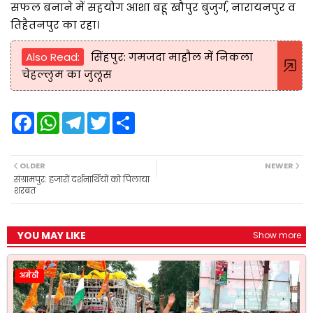
सफल बनाने में सहयोग आशा बहू खौपुर बुजुर्ग, नारायनपुर व
तिहैतनपुर का रहा।
Also Read:
सिंहपुर: गमजदा माहौल में निकला
चेहल्लुम का जुलूस
F
W
T
T
S
a
h
e
w
h
c
a
l
i
a
e
t
e
t
r
b
s
g
t
e
OLDER
NEWER
o
A
r
e
संग्रामपुर: हजारों दर्शनार्थियों को पिलाया
o
p
a
r
शरबत
k
p
m
YOU MAY LIKE
Show more
अमेठी