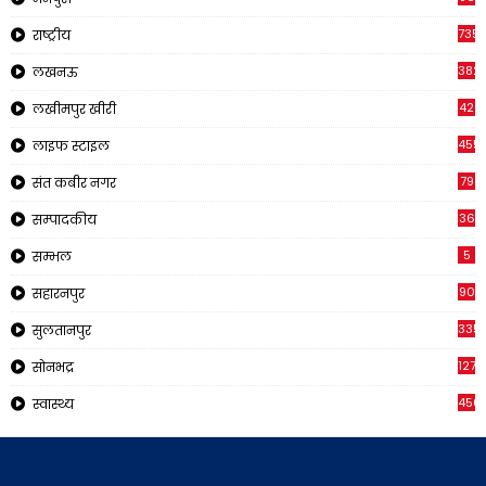
735
राष्ट्रीय
382
लखनऊ
42
लखीमपुर खीरी
455
लाइफ स्टाइल
79
संत कबीर नगर
36
सम्पादकीय
5
सम्भल
90
सहारनपुर
335
सुलतानपुर
1270
सोनभद्र
450
स्वास्थ्य