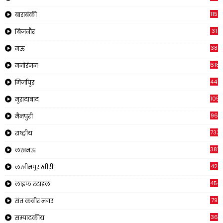
1150
बाराबंकी
31
बिजनौर
38
मऊ
618
मनोरंजन
441
मिर्जापुर
1057
मुरादाबाद
96
मैनपुरी
733
राष्ट्रीय
3816
लखनऊ
42
लखीमपुर खीरी
454
लाइफ स्टाइल
79
संत कबीर नगर
36
सम्पादकीय