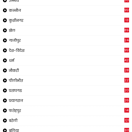
308
उन्नाव
959
कन्नौज
13
कुशीनगर
894
खेल
244
गाजीपुर
959
देश-विदेश
423
धर्म
28
नौकरी
2210
पीलीभीत
2019
प्रतापगढ
269
प्रयागराज
14
फतेहपुर
121
बरेली
911
बलिया