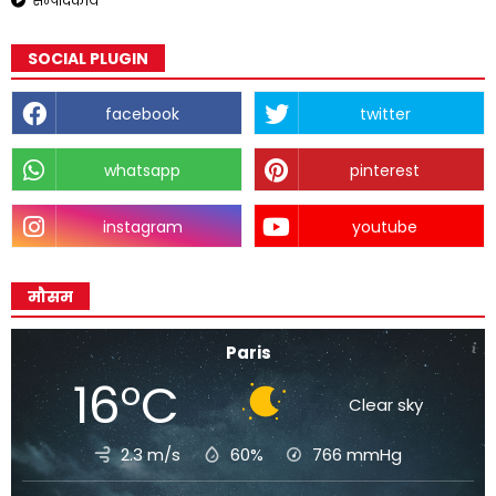
सम्पादकीय
SOCIAL PLUGIN
facebook
twitter
whatsapp
pinterest
instagram
youtube
मौसम
Paris
16°C
Clear sky
2.3 m/s
60%
766
mmHg