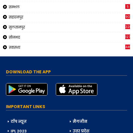
5
सम्भल
90
सहारनपुर
328
सुलतानपुर
1270
सोनभद्र
449
स्वास्थ्य
DOWNLOAD THE APP
IMPORTANT LINKS
टॉप न्यूज़
मैगजीन
IPL 2023
उत्तर प्रदेश