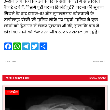
उन्होंने आगे कहा कि उनके घर के सभी कमरों में सीसीटीवी
कैमरे लगे हैं, जिसमें पूरी घटना रिकॉर्ड हुई है। घटना की सूचना
मिलने के बाद डायल-112 और मुगलसराय कोतवाली के
जलीलपुर चौकी की पुलिस मौके पर पहुंची। पुलिस ने कुछ
लोगों को हिरासत में लेकर पूछताछ भी की, हालांकि बाद में
छोड़ दिए जाने को लेकर स्थानीय स्तर पर सवाल उठ रहे हैं।
F
W
T
T
S
a
h
e
w
h
c
a
l
i
a
e
t
e
t
r
b
s
g
t
e
OLDER
NEWER
o
A
r
e
o
p
a
r
k
p
m
YOU MAY LIKE
Show more
उत्तर प्रदेश