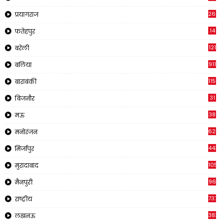
269
प्रयागराज
14
फतेहपुर
121
बरेली
911
बलिया
1150
बाराबंकी
31
बिजनौर
38
मऊ
622
मनोरंजन
443
मिर्जापुर
1057
मुरादाबाद
96
मैनपुरी
737
राष्ट्रीय
383
लखनऊ