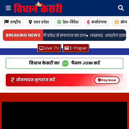
राष्ट्रीय
उत्तर प्रदेश
देश-विदेश
मनोरंजन
खेल
•
BREAKING NEWS
लता का राज
लखनऊ: अग्रशील इंफ्राटेक प्राइवेट लिमिटेड ने लखनऊ में आश्रयम फे
Live TV
E-Paper
विधान केसरी का
चैनल
JOIN
करें
ऑनलाइन भुगतान करें
Pay Now