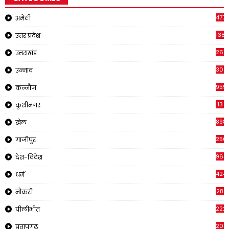
4771
अमेठी
1381
उत्तर प्रदेश
267
उत्तराखंड
308
उन्नाव
959
कन्नौज
13
कुशीनगर
898
खेल
250
गाजीपुर
963
देश-विदेश
424
धर्म
28
नौकरी
222
पीलीभीत
203
प्रतापगढ