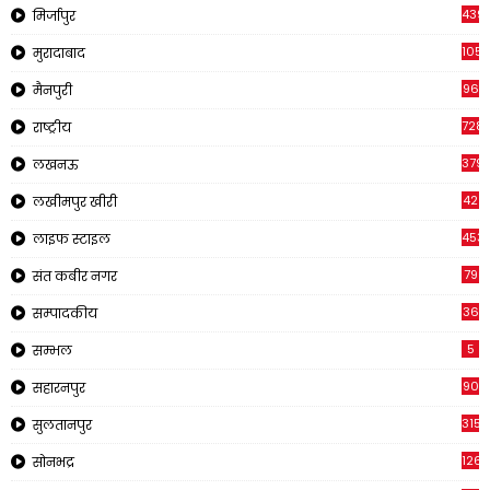
439
मिर्जापुर
1054
मुरादाबाद
96
मैनपुरी
728
राष्ट्रीय
379
लखनऊ
42
लखीमपुर खीरी
453
लाइफ स्टाइल
79
संत कबीर नगर
36
सम्पादकीय
5
सम्भल
90
सहारनपुर
315
सुलतानपुर
1265
सोनभद्र