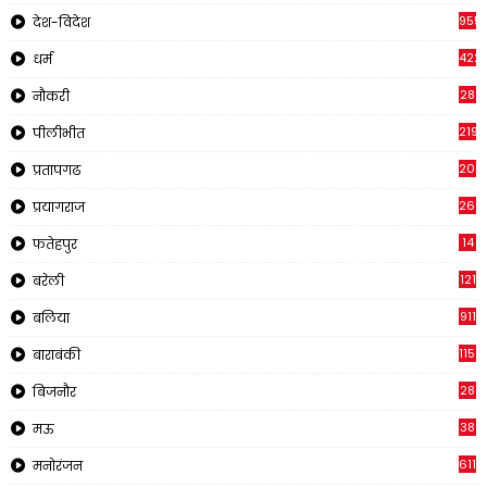
955
देश-विदेश
422
धर्म
28
नौकरी
2195
पीलीभीत
200
प्रतापगढ
269
प्रयागराज
14
फतेहपुर
121
बरेली
911
बलिया
1150
बाराबंकी
28
बिजनौर
38
मऊ
611
मनोरंजन