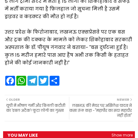
5 लोग ट्रामा सेंटर में भर्ती हैं 15 लोगों को शिकोहाबाद व सैफई
में भर्ती कराया गया है फ़िलहाल जो सूचना मिली है उसमें
ड्राइवर व कंडक्टर की मौत हो गई है।
उत्तर प्रदेश के फिरोजाबाद, लखनऊ एक्सप्रेसवे पर एक बस
और ट्रक की टक्कर के मामले को लेकर शिकोहाबाद सरकारी
अस्पताल के डॉ. पीयूष गंगवार ने बताया- "बस दुर्घटना हुई है।
कुल 15 मरीज हमारे पास आए हैंष अभी तक किसी के हताहत
होने की कोई जानकारी नहीं है।"
F
W
T
T
S
a
h
e
w
h
c
a
l
i
a
e
t
e
t
r
b
s
g
t
e
OLDER
NEWER
o
A
r
e
यूपी में भीषण गर्मी और बिजली कटौती
लखनऊ की मेयर पर अखिलेश यादव ने
o
p
a
r
का 'डबल अटैक'! फूटा लोगों का गुस्सा
कसा तंज! कहा -"महापौर का सदा महादौर
k
p
m
नहीं होता"
YOU MAY LIKE
Show more