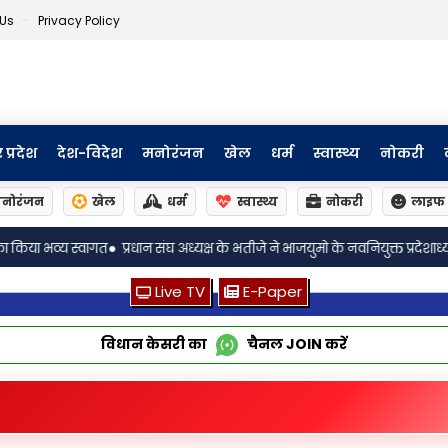
 Us
Privacy Policy
र प्रदेश
देश-विदेश
मनोरंजन
खेल
धर्म
स्वास्थ्य
नोकरी
नोरंजन
खेल
धर्म
स्वास्थ्य
नोकरी
लाइफ 
•
्ष के भतीजे ने भाजयुमो के नवनियुक्त प्रदेशाध्यक्ष का किया भव्य स्वागत
लखनऊ: भातखण्
Live TV
E-Paper
विधान केसरी का
चैनल
JOIN
करें