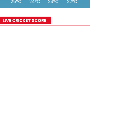
25°C
24°C
23°C
22°C
21°C
20°C
19°
LIVE CRICKET SCORE