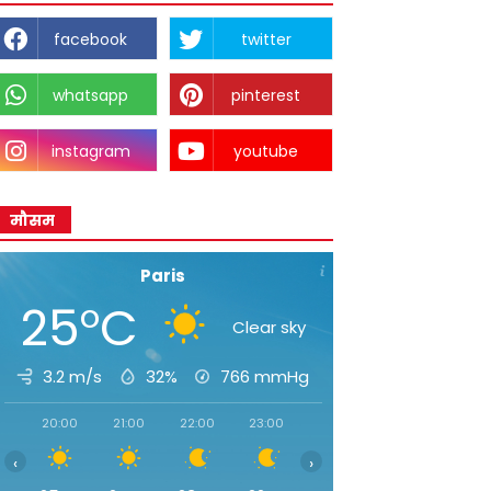
facebook
twitter
whatsapp
pinterest
instagram
youtube
मौसम
Paris
25°C
Clear sky
3.2 m/s
32%
766
mmHg
20:00
21:00
22:00
23:00
00:00
01:00
02:0
‹
›