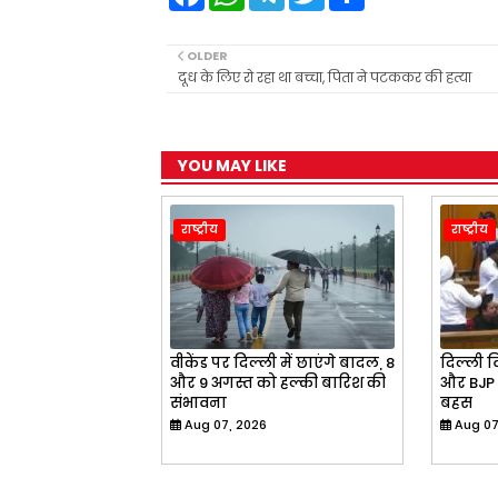
a
h
e
w
h
c
a
l
i
a
e
t
e
t
r
b
s
g
t
e
OLDER
o
A
r
e
दूध के लिए रो रहा था बच्चा, पिता ने पटककर की हत्या
o
p
a
r
k
p
m
YOU MAY LIKE
राष्ट्रीय
राष्ट्रीय
वीकेंड पर दिल्ली में छाएंगे बादल, 8
दिल्ली व
और 9 अगस्त को हल्की बारिश की
और BJP 
संभावना
बहस
Aug 07, 2026
Aug 07