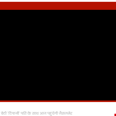
 की बेटी 'टिफनी' पति के साथ आज पहुंचेंगी जैसलमेर