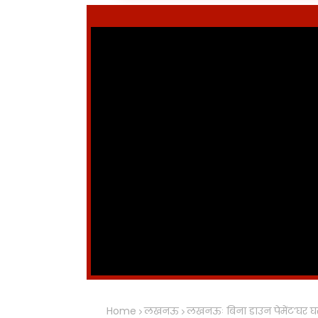
Home
लखनऊ
लखनऊः बिना डाउन पेमेंट‘घर 