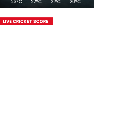
23°C
22°C
21°C
20°C
19°C
18°C
17°
LIVE CRICKET SCORE