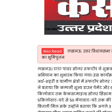
Also Read:
लखनऊ: उत्तर विधानसभा में
का भूमिपूजन
लखनऊ। टाटा पावर सोलर रूफटॉप ने शुक्रवा
अभियान का शुभारंभ किया गया। इस कार्यक्रम क
अर्ध-शहरी व ग्रामीण क्षेत्रों में रूफटॉप स
ने बताया कि कम्पनी शून्य डाउन पेमेंट और 
किलोवाट तक केकस्टमाइज्ड सोलर सिस्टम द
5किलोवाट-घंटे से 50 मेगावाट-घंटे तक की ए
बिजली मिल सके उन्होंने बताया कि अगले 3 