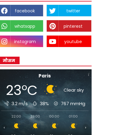
facebook
twitter
whatsapp
pinterest
instagram
youtube
मौसम
Paris
23°C
Clear sky
3.2 m/s
38%
767
mmHg
22:00
23:00
00:00
01:00
02:00
03:00
04:0
‹
›