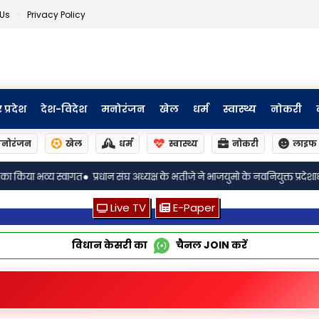
 Us
Privacy Policy
र प्रदेश
देश-विदेश
मनोरंजन
खेल
धर्म
स्वास्थ्य
नोकरी
नोरंजन
खेल
धर्म
स्वास्थ्य
नोकरी
लाइफ 
•
घ अध्यक्ष के भतीजे ने भाजयुमो के नवनियुक्त प्रदेशाध्यक्ष का किया भव्य स्वागत
लखनऊ
Live TV
E-Paper
विधान केसरी का
चैनल
JOIN
करें