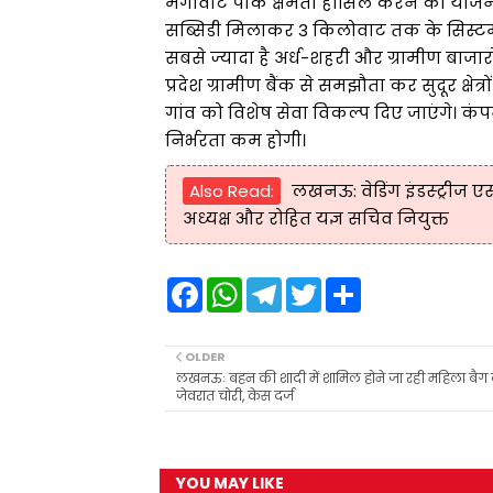
मेगावाट पीक क्षमता हासिल करने की योजना है। 
सब्सिडी मिलाकर 3 किलोवाट तक के सिस्टम प
सबसे ज्यादा है अर्ध-शहरी और ग्रामीण बाजारों
प्रदेश ग्रामीण बैंक से समझौता कर सुदूर क्षेत
गांव को विशेष सेवा विकल्प दिए जाएंगे। कं
निर्भरता कम होगी।
Also Read:
लखनऊ: वेडिंग इंडस्ट्रीज
अध्यक्ष और रोहित यज्ञ सचिव नियुक्त
F
W
T
T
S
a
h
e
w
h
c
a
l
i
a
e
t
e
t
r
b
s
g
t
e
OLDER
o
A
r
e
लखनऊः बहन की शादी में शामिल होने जा रही महिला बैग
o
p
a
r
जेवरात चोरी, केस दर्ज
k
p
m
YOU MAY LIKE