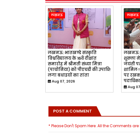
लखनऊ
लखनऊ
लखनऊ: भातखण्डे संस्कृति
लखनऊ: 
विश्वविद्यालय के 16वें दीक्षांत
शुक्ला न
समारोह में श्रीमती संध्या मित्रा
जयंती पर
(पाचोनिया) को पीएचडी की उपाधि!
शामिल !
लगा बधाइयों का तांता
पर रखकर
पदाधिका
Aug 07, 2026
Aug 07
POST A COMMENT
* Please Don't Spam Here. All the Comments ar