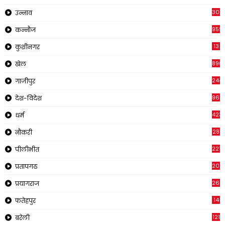
308
उन्नाव
959
कन्नौज
13
कुशीनगर
896
खेल
244
गाजीपुर
961
देश-विदेश
423
धर्म
28
नौकरी
2218
पीलीभीत
202
प्रतापगढ
269
प्रयागराज
14
फतेहपुर
121
बरेली