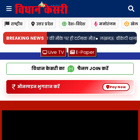
राष्ट्रीय
उत्तर प्रदेश
देश-विदेश
मनोरंजन
खेल
•
BREAKING NEWS
र ही दर्दनाक मौत
लखनऊ: बीकेटी थाना क्षेत्र नहर मे मिला 61 वर्षीय अधेड़ का शव,
Live TV
E-Paper
विधान केसरी का
चैनल
JOIN
करें
ऑनलाइन भुगतान करें
Pay Now