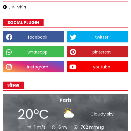
सम्पादकीय
SOCIAL PLUGIN
facebook
twitter
whatsapp
pinterest
instagram
youtube
मौसम
Paris
20°C
Cloudy sky
1 m/s
64%
762
mmHg