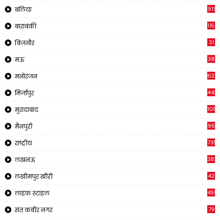
911
बलिया
1150
बाराबंकी
31
बिजनौर
38
मऊ
620
मनोरंजन
442
मिर्जापुर
1057
मुरादाबाद
96
मैनपुरी
735
राष्ट्रीय
382
लखनऊ
42
लखीमपुर खीरी
455
लाइफ स्टाइल
79
संत कबीर नगर