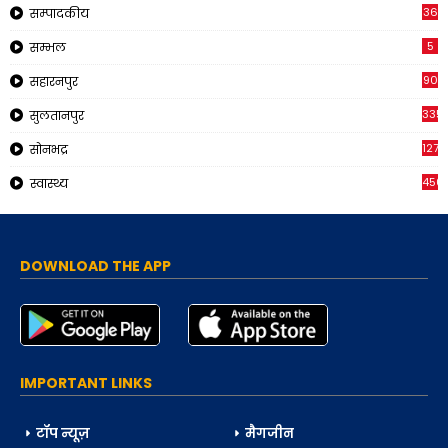
36
सम्पादकीय
5
सम्भल
90
सहारनपुर
335
सुलतानपुर
1270
सोनभद्र
450
स्वास्थ्य
DOWNLOAD THE APP
IMPORTANT LINKS
टॉप न्यूज़
मैगजीन