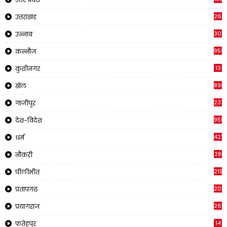
262
उत्तराखंड
308
उन्नाव
959
कन्नौज
13
कुशीनगर
890
खेल
237
गाजीपुर
955
देश-विदेश
422
धर्म
28
नौकरी
2195
पीलीभीत
200
प्रतापगढ
269
प्रयागराज
14
फतेहपुर