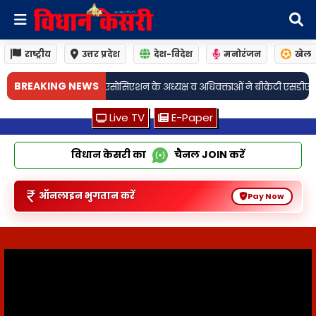
राष्ट्रीय
उत्तर प्रदेश
देश-विदेश
मनोरंजन
खेल
•
BREAKING NEWS
व अधिवक्ताओं ने बीकेटी एसडीएम को सौंपा ज्ञापन
लखनऊः सैरपुर पुलिस ने महिला
Live TV
E-Paper
विधान केसरी का
चैनल
JOIN
करें
ऑनलाइन भुगतान करें
Pay Now