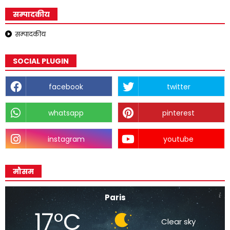
सम्पादकीय
सम्पादकीय
SOCIAL PLUGIN
facebook
twitter
whatsapp
pinterest
instagram
youtube
मौसम
Paris
17°C
Clear sky