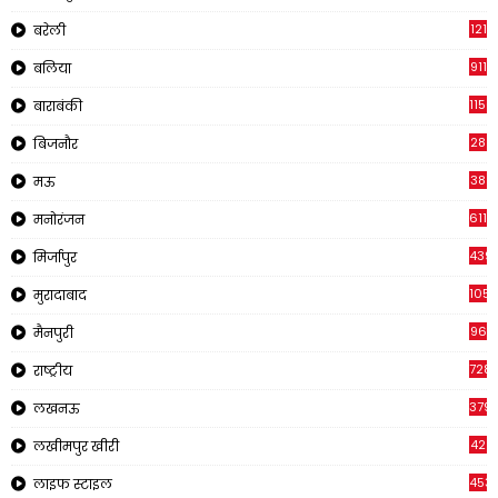
121
बरेली
911
बलिया
1150
बाराबंकी
28
बिजनौर
38
मऊ
611
मनोरंजन
439
मिर्जापुर
1054
मुरादाबाद
96
मैनपुरी
728
राष्ट्रीय
379
लखनऊ
42
लखीमपुर खीरी
453
लाइफ स्टाइल