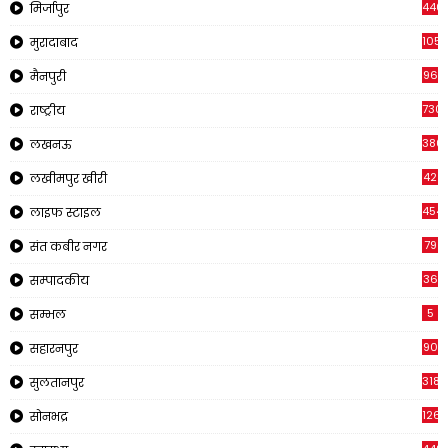
440
मिर्जापुर
105
मुरादाबाद
96
मैनपुरी
730
राष्ट्रीय
380
लखनऊ
42
लखीमपुर खीरी
454
लाइफ स्टाइल
79
संत कबीर नगर
36
सम्पादकीय
5
सम्भल
90
सहारनपुर
318
सुलतानपुर
126
सोनभद्र