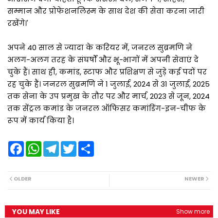
सम्मान और प्रोफेशनलिस्म के साथ देश की सेवा करना जारी
रखेंगे।'
अपने 40 साल से ज्यादा के करियर में, जनरल सुब्रमणि ने
अलग-अलग तरह के संघर्षों और भू-भागों में अपनी सेवाएं दे
चुके हैं। साथ ही, कमांड, स्टाफ और प्रशिक्षण से जुड़े कई पदों पर
रह चुके हैं। जनरल सुब्रमणि ने 1 जुलाई, 2024 से 31 जुलाई, 2025
तक सेना के उप प्रमुख के तौर पर और मार्च, 2023 से जून, 2024
तक सेंट्रल कमांड के जनरल ऑफिसर कमांडिंग-इन-चीफ के
रूप में कार्य किया है।
F
W
T
T
S
a
h
e
w
h
c
a
l
i
a
e
t
e
t
r
b
s
g
t
e
OLDER
NEWER
o
A
r
e
o
p
a
r
k
p
m
YOU MAY LIKE
Show more