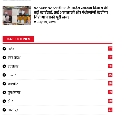
Sonebhadra: डीएम के आदेस स्वास्थ्य विभाग की
बड़ी कार्रवाई, कई अस्पतालों और पैथोलॉजी केंद्रों पर
गिरी गाज।।पढ़े पूरी ख़बर
July 29, 2026
CATEGORIES
473
अमेठी
1371
उत्तर प्रदेश
263
उत्तराखंड
308
उन्नाव
959
कन्नौज
13
कुशीनगर
892
खेल
237
गाजीपुर