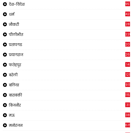
957
देश-विदेश
423
धर्म
28
नौकरी
220
पीलीभीत
2011
प्रतापगढ
269
प्रयागराज
14
फतेहपुर
121
बरेली
911
बलिया
1150
बाराबंकी
31
बिजनौर
38
मऊ
615
मनोरंजन