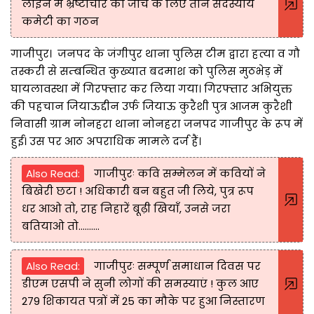
लाइन में भ्रष्टाचार की जांच के लिए तीन सदस्यीय
कमेटी का गठन
गाजीपुर। जनपद के जंगीपुर थाना पुलिस टीम द्वारा हत्या व गौ
तस्करी से सम्बन्धित कुख्यात बदमाश को पुलिस मुठभेड़ में
घायलावस्था में गिरफ्तार कर लिया गया। गिरफ्तार अभियुक्त
की पहचान जियाऊद्दीन उर्फ जियाऊ कुरैशी पुत्र आजम कुरैशी
निवासी ग्राम नोनहरा थाना नोनहरा जनपद गाजीपुर के रूप में
हुई। उस पर आठ अपराधिक मामले दर्ज हैं।
Also Read:
गाजीपुरः कवि सम्मेलन में कवियों ने
बिखेरी छटा ! अधिकारी बन बहुत जी लिये, पुत्र रूप
धर आओ तो, राह निहारें बूढ़ी खियाॅं, उनसे जरा
बतियाओ तो..........
Also Read:
गाजीपुरः सम्पूर्ण समाधान दिवस पर
डीएम एसपी ने सुनी लोगों की समस्याएं ! कुल आए
279 शिकायत पत्रों में 25 का मौके पर हुआ निस्तारण