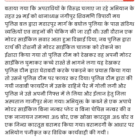
बताया गया कि अपराधियों के विरूद्ध चलाए जा रहे अभियान के
तहत 29 मई को थानाध्यक्ष जंगीपुर शिवमणि त्रिपाठी मय
पुलिस बल द्वारा मदारपुर मार्ग के बघोल पुलिया के पास संदिग्ध
व्यक्तियों एवं वाहनों की चेकिंग की जा रही थी। उसी दौरान एक
मोटर साईकिल सवार आता हुआ दिखाई दिया, जब पुलिस द्वारा
टार्च की रोशनी से मोटर साईकिल चालक को रोकने का
ईशारा किया गया तो पुलिस टीम को देखकर वह अपनी मोटर
साईकिल घुमाकर कच्चे रास्ते से भागने लगा यह देखकर
पुलिस टीम द्वारा घेराबंदी करके पकड़ने का प्रयास किया गया
तो उसने पुलिस टीम पर फायर कर दिया। पुलिस टीम द्वारा की
गयी जवाबी फायरिंग में उसके दाहिने पैर में गोली लगी और
पुलिस ने उसे अपनी गिफ्त में ले लिया और ईलाज हेतु जिला
अस्पताल गाजीपुर भेजा गया। अभियुक्त के कब्जे से एक अपाचे
मोटर साईकिल बिना नम्बर प्लेट व बिना चेचिस नम्बर की व
एक नाजायज तमन्चा .315 बोर, एक खोखा कारतूस .315 बोर व
एक जिन्दा कारतूस बरामद किया गया। बरामदगी के आधार पर
अभियोग पंजीकृत कर विधिक कार्यवाही की गयी ।