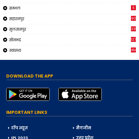
5
सम्भल
90
सहारनपुर
335
सुलतानपुर
1270
सोनभद्र
450
स्वास्थ्य
DOWNLOAD THE APP
IMPORTANT LINKS
टॉप न्यूज़
मैगजीन
IPL 2023
उत्तर प्रदेश