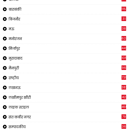
1150
बाराबंकी
31
बिजनौर
38
मऊ
620
मनोरंजन
442
मिर्जापुर
1057
मुरादाबाद
96
मैनपुरी
735
राष्ट्रीय
382
लखनऊ
42
लखीमपुर खीरी
455
लाइफ स्टाइल
79
संत कबीर नगर
36
सम्पादकीय