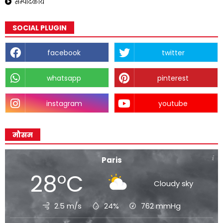
सम्पादकीय
SOCIAL PLUGIN
facebook
twitter
whatsapp
pinterest
instagram
youtube
मौसम
Paris
28°C
Cloudy sky
2.5 m/s
24%
762
mmHg