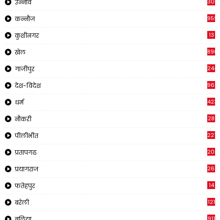
308
उन्नाव
959
कन्नौज
13
कुशीनगर
896
खेल
244
गाजीपुर
961
देश-विदेश
423
धर्म
28
नौकरी
2218
पीलीभीत
202
प्रतापगढ
269
प्रयागराज
14
फतेहपुर
121
बरेली
911
बलिया