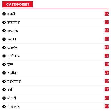
CATEGORIES
4721
अमेठी
1368
उत्तर प्रदेश
262
उत्तराखंड
308
उन्नाव
959
कन्नौज
13
कुशीनगर
890
खेल
237
गाजीपुर
955
देश-विदेश
422
धर्म
28
नौकरी
2195
पीलीभीत