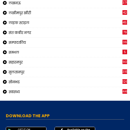
379
लखनऊ
42
लखीमपुर खीरी
453
लाइफ स्टाइल
79
संत कबीर नगर
36
सम्पादकीय
5
सम्भल
90
सहारनपुर
315
सुलतानपुर
1265
सोनभद्र
448
स्वास्थ्य
DOWNLOAD THE APP