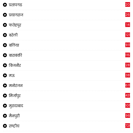
200
प्रतापगढ
269
प्रयागराज
14
फतेहपुर
121
बरेली
911
बलिया
1150
बाराबंकी
28
बिजनौर
38
मऊ
611
मनोरंजन
439
मिर्जापुर
1054
मुरादाबाद
96
मैनपुरी
728
राष्ट्रीय