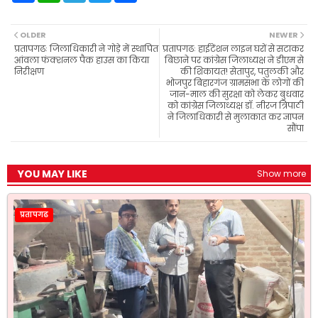
c
a
l
i
a
e
t
e
t
r
b
s
g
t
e
OLDER
NEWER
o
A
r
e
प्रतापगढः जिलाधिकारी ने गोड़े में स्थापित
प्रतापगढः हाईटेंशन लाइन घरों से सटाकर
o
p
a
r
आंवला फंक्शनल पैक हाउस का किया
बिछाने पर कांग्रेस जिलाध्यक्ष ने डीएम से
k
p
m
निरीक्षण
की शिकायत! सेतापुर, पतुलकी और
भोजपुर बिहारगंज ग्रामसभा के लोगों की
जान-माल की सुरक्षा को लेकर बुधवार
को कांग्रेस जिलाध्यक्ष डॉ. नीरज त्रिपाठी
ने जिलाधिकारी से मुलाकात कर ज्ञापन
सौंपा
YOU MAY LIKE
Show more
प्रतापगढ