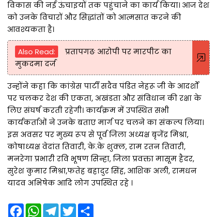
विकास की नई ऊंचाइयों तक पहुंचाने का कार्य किया। आज देश
को उनके विचारों और सिद्धांतों को आत्मसात करने की
आवश्यकता है।
Also Read:
प्रतापगढः आरोपी पर मारपीट का
मुकदमा दर्ज
उन्होंने कहा कि कांग्रेस पार्टी सदैव पंडित नेहरू जी के आदर्शों
पर चलकर देश की एकता, अखंडता और संविधान की रक्षा के
लिए संघर्ष करती रहेगी। कार्यक्रम में उपस्थित सभी
कार्यकर्ताओं ने उनके बताए मार्ग पर चलने का संकल्प लिया।
इस अवसर पर मुख्य रूप से पूर्व जिला अध्यक्ष बृजेंद्र मिश्रा,
कोषाध्यक्ष वेदांत तिवारी, के.के शुक्ल, राम रतन तिवारी,
मनरेगा प्रभारी रवि भूषण सिन्हा, जिला प्रवक्ता मासूम हैदर,
सुरेश कुमार मिश्रा,फतेह बहादुर सिंह, आशिक अली, रामधन
यादव अभिषेक आदि लोग उपस्थित रहे ।
F
W
T
T
S
a
h
e
w
h