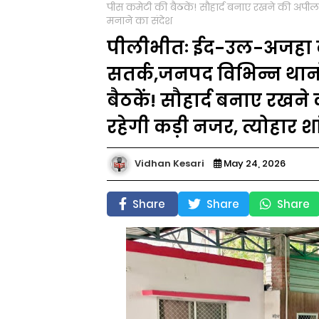
पीस कमेटी की बैठकें! सौहार्द बनाए रखने की अपील अ
मनाने का संदेश
पीलीभीतः ईद-उल-अजहा क
सतर्क,जनपद विभिन्न थानो
बैठकें! सौहार्द बनाए रख
रहेगी कड़ी नजर, त्योहार शां
Vidhan Kesari
May 24, 2026
Share
Share
Share