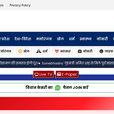
 Us
Privacy Policy
र प्रदेश
देश-विदेश
मनोरंजन
खेल
धर्म
स्वास्थ्य
नोकरी
नोरंजन
खेल
धर्म
स्वास्थ्य
नोकरी
लाइफ 
hadra: गृहमंत्री अमित शाह से मिले पूर्व सांसद नरेंद्र सिंह कुशवाहा, संगठन और चुना
Live TV
E-Paper
विधान केसरी का
चैनल
JOIN
करें