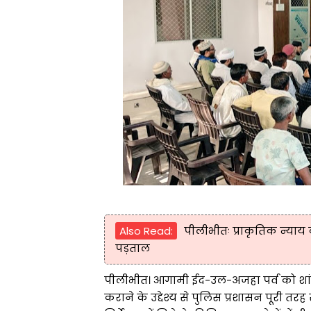
Also Read:
पीलीभीतः प्राकृतिक न्याय
पड़ताल
पीलीभीत। आगामी ईद-उल-अजहा पर्व को शांतिपूर
कराने के उद्देश्य से पुलिस प्रशासन पूरी त