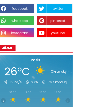
facebook
twitter
whatsapp
pinterest
instagram
youtube
मौसम
Paris
26°C
Clear sky
1.9 m/s
27%
767
mmHg
16:00
17:00
18:00
19:00
20:00
21:00
22:00
‹
›