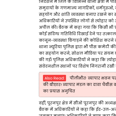
निर्देशन में जिले के विभिन्न थाना क्षेत्रों
समुदायों के गणमान्य नागरिकों, धर्मगुरुओं,
सहयोग और शांति व्यवस्था बनाए रखने का सं
अधिकारियों ने उपस्थित लोगों से त्योहार 
अपील की। बैठक में कहा गया कि किसी भी प्
कोई संदिग्ध गतिविधि दिखाई देने पर तत्काल 
कानून-व्यवस्था बिगाड़ने की कोशिश करने वा
थाना न्यूरिया पुलिस द्वारा भी पीस कमेटी 
का सहयोग करने, सोशल मीडिया पर संयम ब
की गई। पुलिस अधिकारियों ने कहा कि त्योह
संवेदनशील स्थानों पर विशेष निगरानी रखी
Also Read:
पीलीभीतः व्यापार भवन प
की बौछार! व्यापार मंडल का दावा चैबीस वर
का प्रयास अनुचित
वहीं, पूरनपुर क्षेत्र में सीओ पूरनपुर की अध्
बैठक में अधिकारियों ने कहा कि ईद-उल-अजहा
जुलकर मनाएं। अधिकारियों ने साफ कहा कि