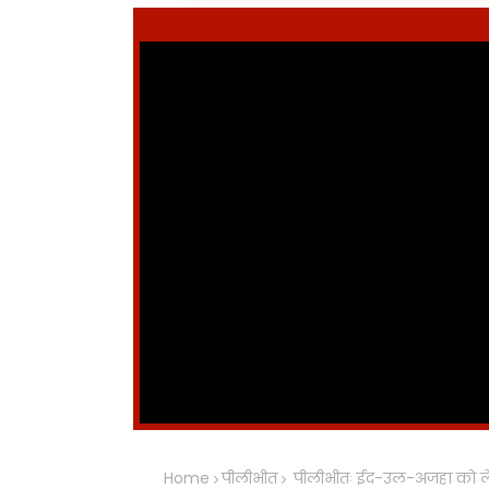
Home
पीलीभीत
पीलीभीतः ईद-उल-अजहा को लेक