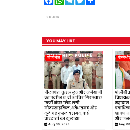
a
h
e
w
h
c
a
l
i
a
e
t
e
t
r
b
s
g
t
e
OLDER
o
A
r
e
o
p
a
r
k
p
m
YOU MAY LIKE
पीलीभीत
पीलीभी
पीलीभीतः कुंडल लूट और टप्पेबाजी
पीलीभीतः 
का पर्दाफाश, दो शातिर गिरफ्तार!
विधायक स
फर्जी नंबर प्लेट लगी
महाराज 
मोटरसाइकिल, अवैध तमंचे और
पदाधिकार
लूटे गए कुंडल बरामद, कई
श्रावण म
वारदातों का खुलासा
और जनक
Aug 06, 2026
Aug 06