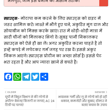
भेलपुरी, जानें इसे बनाने का आसान तरीका
स्प्राउट्स
- मोटापा कम करने के लिए स्प्राउट्स को डाइट में
जरूर शामिल करें। नाश्ते में भीगे हुए चने, अंकुरित मूंग दाल और
सोयाबीन को मिक्स करके खाएं। रात में थोड़ी-थोड़ी मात्रा में
सारी चीजों को मिलाकर भिगो दें। सुबह पानी निकालकर
स्प्राउट्स को ऐसे ही खा लें। अगर अंकुरित करना चाहते हैं तो
इन्हें कपड़े में लपेटकर गर्म जगह पर रख दें। इससे अंकुर
निकल आएंगे। स्प्राउट्स प्रोटीन का अच्छा सोर्स है। इससे पेट
भरा रहता है और आप ज्यादा खाने से बचते हैं।
F
W
T
T
S
a
h
e
w
h
c
a
l
i
a
e
t
e
t
r
b
s
g
t
e
OLDER
NEWER
o
A
r
e
यूपी में विद्युत विभाग ने की लोगों से
भयानक गर्मी और लू से लोगों को हो रही
o
p
a
r
अपील! बेवजह बिजली न जलाएं, AC 24
थकान, कमजोरी और बुखार, डॉक्टर ने
k
p
m
डिग्री पर चलाएं
बताए बचाव के उपाय