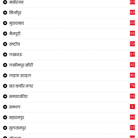
611
मनोरंजन
439
मिर्जापुर
1054
मुरादाबाद
96
मैनपुरी
728
राष्ट्रीय
379
लखनऊ
42
लखीमपुर खीरी
453
लाइफ स्टाइल
79
संत कबीर नगर
36
सम्पादकीय
5
सम्भल
90
सहारनपुर
315
सुलतानपुर