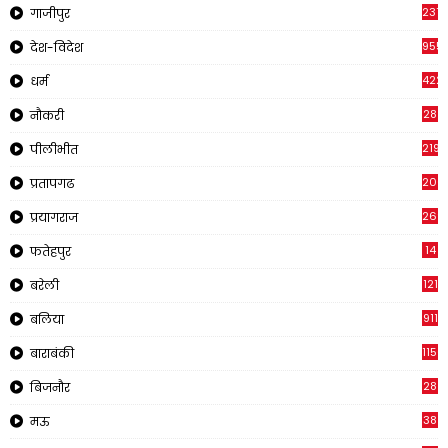
237
गाजीपुर
955
देश-विदेश
422
धर्म
28
नौकरी
2195
पीलीभीत
200
प्रतापगढ
269
प्रयागराज
14
फतेहपुर
121
बरेली
911
बलिया
1150
बाराबंकी
28
बिजनौर
38
मऊ