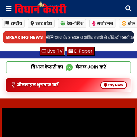
राष्ट्रीय
उत्तर प्रदेश
देश-विदेश
मनोरंजन
खेल
•
BREAKING NEWS
्यक्ष व अधिवक्ताओं ने बीकेटी एसडीएम को सौंपा ज्ञापन
लखनऊः सैरपुर पुलिस ने
Live TV
E-Paper
विधान केसरी का
चैनल
JOIN
करें
ऑनलाइन भुगतान करें
Pay Now