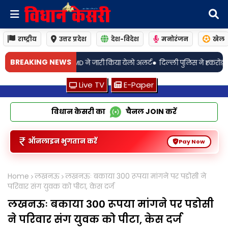
राष्ट्रीय
उत्तर प्रदेश
देश-विदेश
मनोरंजन
खेल
•
BREAKING NEWS
 IMD ने जारी किया येलो अलर्ट
दिल्ली पुलिस ने ₹1 करोड़ से ज्यादा की 2.82 लाख सिगर
Live TV
E-Paper
विधान केसरी का
चैनल
JOIN
करें
ऑनलाइन भुगतान करें
Pay Now
Home
लखनऊ
लखनऊः बकाया 300 रूपया मांगने पर पडोसी ने
परिवार संग युवक को पीटा, केस दर्ज
लखनऊः बकाया 300 रूपया मांगने पर पडोसी
ने परिवार संग युवक को पीटा, केस दर्ज