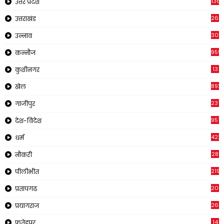
1368
उत्तर प्रदेश
262
उत्तराखंड
308
उन्नाव
959
कन्नौज
13
कुशीनगर
892
खेल
237
गाजीपुर
957
देश-विदेश
422
धर्म
28
नौकरी
2195
पीलीभीत
200
प्रतापगढ
269
प्रयागराज
14
फतेहपुर