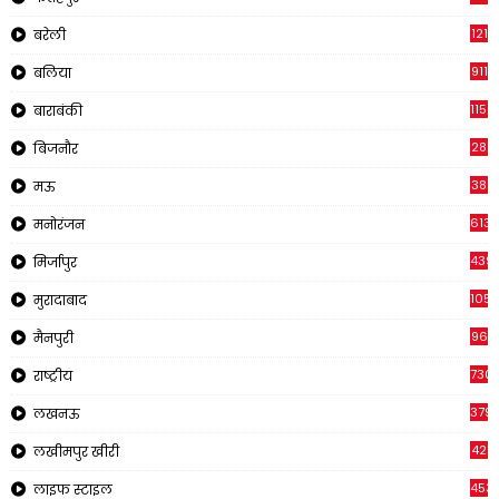
121
बरेली
911
बलिया
1150
बाराबंकी
28
बिजनौर
38
मऊ
613
मनोरंजन
439
मिर्जापुर
1054
मुरादाबाद
96
मैनपुरी
730
राष्ट्रीय
379
लखनऊ
42
लखीमपुर खीरी
453
लाइफ स्टाइल