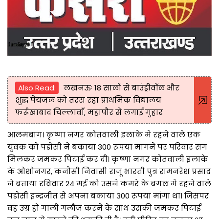
Also Read:
लखनऊः 18 सालों से बाउंड्रीवॉल और
शुद्ध पेयजल को तरस रहा प्राथमिक विद्यालय
फर्रूखाबाद चिल्लावाँ, महापौर से लगाई गुहार
आलमबाग। कृष्णा नगर कोतवाली इलाके मे रहने वाले एक
युवक को पडोसी ने बकाया 300 रूपया मांगने पर परिवार संग
मिलकर जमकर पिटाई कर दी। कृष्णा नगर कोतवाली इलाके
के ओशोनगर, कनौसी निवासी राजू भारती पुत्र रामनरेश प्रसाद
ने बताया रविवार 24 मई को उसने कमरे के बगल मे रहने वाले
पडोसी इन्द्रजीत से अपना बकाया 300 रूपया मांगा था। जिसपर
वह उग्र हो गाली गलौज करने के साथ उसकी जमकर पिटाई