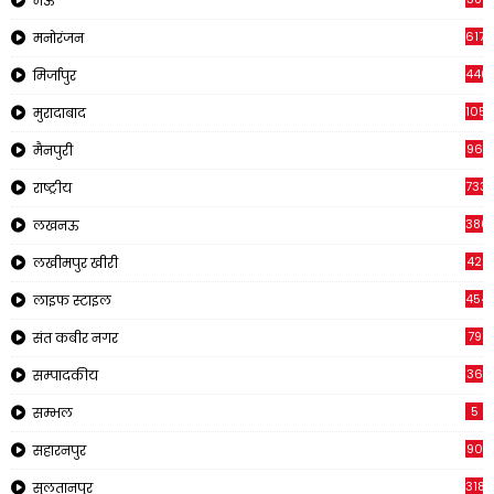
मऊ
617
मनोरंजन
440
मिर्जापुर
105
मुरादाबाद
96
मैनपुरी
733
राष्ट्रीय
380
लखनऊ
42
लखीमपुर खीरी
454
लाइफ स्टाइल
79
संत कबीर नगर
36
सम्पादकीय
5
सम्भल
90
सहारनपुर
318
सुलतानपुर