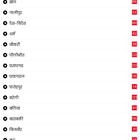
894
खेल
237
गाजीपुर
959
देश-विदेश
423
धर्म
28
नौकरी
220
पीलीभीत
2011
प्रतापगढ
269
प्रयागराज
14
फतेहपुर
121
बरेली
911
बलिया
1150
बाराबंकी
31
बिजनौर
38