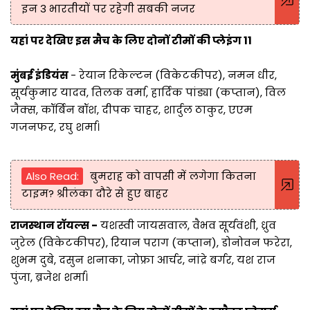
इन 3 भारतीयों पर रहेगी सबकी नजर
यहां पर देखिए इस मैच के लिए दोनों टीमों की प्लेइंग 11
मुंबई इंडियंस
- रेयान रिकेल्टन (विकेटकीपर), नमन धीर,
सूर्यकुमार यादव, तिलक वर्मा, हार्दिक पांड्या (कप्तान), विल
जैक्स, कॉर्बिन बॉश, दीपक चाहर, शार्दुल ठाकुर, एएम
गजनफर, रघु शर्मा।
Also Read:
बुमराह को वापसी में लगेगा कितना
टाइम? श्रीलंका दौरे से हुए बाहर
राजस्थान रॉयल्स -
यशस्वी जायसवाल, वैभव सूर्यवंशी, ध्रुव
जुरेल (विकेटकीपर), रियान पराग (कप्तान), डोनोवन फरेरा,
शुभम दुबे, दसुन शनाका, जोफ्रा आर्चर, नांद्रे बर्गर, यश राज
पुंजा, ब्रजेश शर्मा।