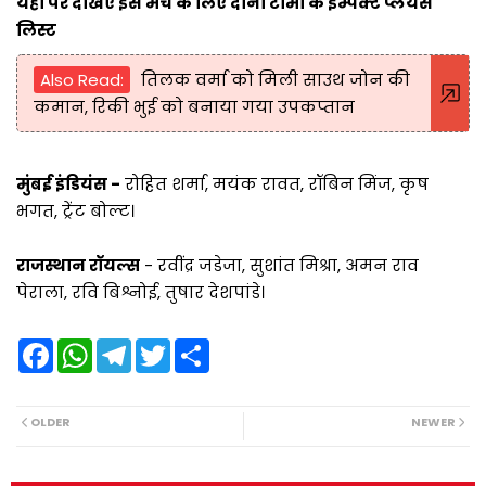
यहां पर देखिए इस मैच के लिए दोनों टीमों के इम्पैक्ट प्लेयर्स
लिस्ट
Also Read:
तिलक वर्मा को मिली साउथ जोन की
कमान, रिकी भुई को बनाया गया उपकप्तान
मुंबई इंडियंस -
रोहित शर्मा, मयंक रावत, रॉबिन मिंज, कृष
भगत, ट्रेंट बोल्ट।
राजस्थान रॉयल्स
- रवींद्र जडेजा, सुशांत मिश्रा, अमन राव
पेराला, रवि बिश्नोई, तुषार देशपांडे।
F
W
T
T
S
a
h
e
w
h
c
a
l
i
a
e
t
e
t
r
b
s
g
t
e
OLDER
NEWER
o
A
r
e
o
p
a
r
k
p
m