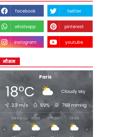
facebook
twitter
whatsapp
pinterest
instagram
youtube
मौसम
Paris
18°C
Cloudy sky
2.3 m/s
69%
768
mmHg
09:00
10:00
11:00
12:00
13:00
14:00
15:00
‹
›