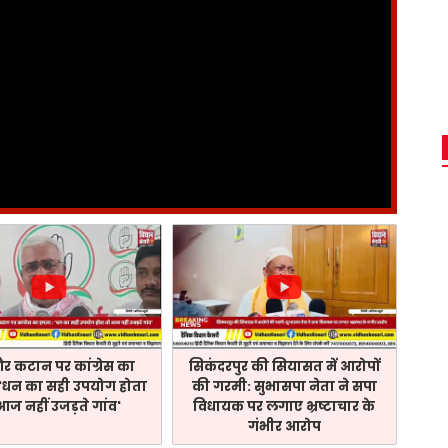
और कटान पर कांग्रेस का
सिकंदरपुर की सियासत में आरोपों
 'धन का सही उपयोग होता
की गरमी: सुभासपा नेता ने सपा
आज नहीं उजड़ते गांव'
विधायक पर लगाए भ्रष्टाचार के
गंभीर आरोप