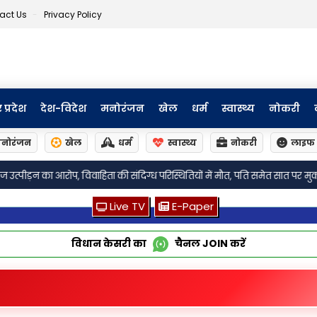
act Us
Privacy Policy
र प्रदेश
देश-विदेश
मनोरंजन
खेल
धर्म
स्वास्थ्य
नोकरी
नोरंजन
खेल
धर्म
स्वास्थ्य
नोकरी
लाइफ 
•
ग्ध परिस्थितियों में मौत, पति समेत सात पर मुकदमा
लखनऊ: विधान परिषद में एमएल
Live TV
E-Paper
विधान केसरी का
चैनल
JOIN
करें