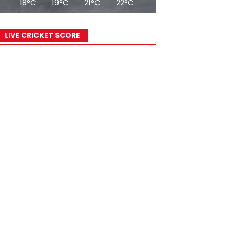
18°C
19°C
21°C
22°C
23°C
24°C
25°
LIVE CRICKET SCORE