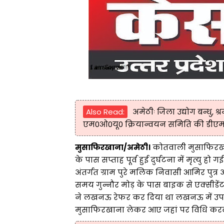
Also Read:
अमेठीः जिला उद्योग बन्धु, श
एम0ओ0यू0 क्रियान्वयन समिति की डीएम
मुसाफिरखाना/अमेठी।
कोतवाली मुसाफिरखाना
के पास सप्ताह पूर्व हुई दुर्घटना में मृत्यु
अंतर्गत ग्राम पुरे मलिक निवासी आमिर पुत्र
समय गुन्नौर मोड़ के पास बाइक से एक्सीडें
ने लखनऊ रेफर कर दिया था लखनऊ में उपचा
मुसाफिरखाना लेकर आए जहां पर विधि करवा