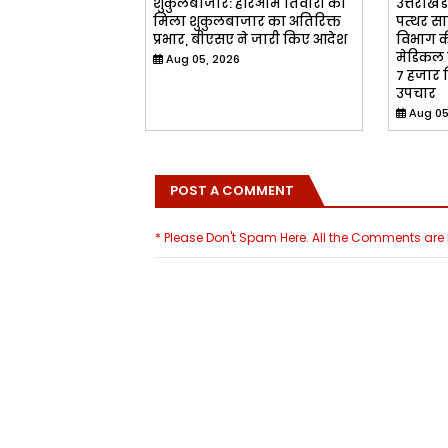
शुकुलबाजार: हरिओम तिवारी को
उत्तराखड
मिला शुकुलबाजार का अतिरिक्त
पत्थर साब
प्रभार, बीएसए ने जारी किए आदेश
विभाग क
मेडिकल 
Aug 05, 2026
7 हजार श
उपचार
Aug 05
POST A COMMENT
* Please Don't Spam Here. All the Comments ar