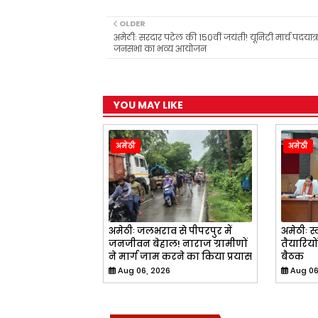
c
a
l
i
a
e
t
e
t
r
b
s
g
t
e
OLDER
o
A
r
e
अमेठीः सरदार पटेल की 150वीं जयंती! यूनिटी मार्च पदयात्रा
o
p
a
r
जनसभा का भव्य आयोजन
k
p
m
YOU MAY LIKE
अमेठी
अमेठी
अमेठीः जलभराव से पीपरपुर में
अमेठीः स
जनजीवन बेहाल! नाराज ग्रामीणों
तैयारियो
ने मार्ग जाम करने का किया प्रयास
बैठक
Aug 06, 2026
Aug 06