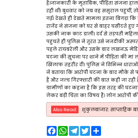
है।जानकारी के मुताबिक, पीड़िता संजना हाल ह
रही थीं। बुधवार को जब वह ससुराल पहुंचीं, तो 
गई। देखते ही देखते मामला इतना बिगड़ा कि व
राजेंद्र ने संजना को घर से बाहर घसीटते 
उसकी नाक काट डाली। दर्द से तड़पती महिला 
पहुंचते ही पुलिस ने तुरंत उसे नजदीकी अस्
पहले रायबरेली और उसके बाद लखनऊ मेडिक
घटना की सूचना पर थाने में पीड़िता की मां लीला
खिलाफ तहरीर दी। पुलिस ने विभिन्न धाराओं मे
ने बताया कि आरोपी घटना के बाद मौके से 
हैं और जल्द गिरफ्तारी की बात कही जा रही ह
ग्रामीणों का कहना है कि इस तरह की घटना
लेकर बड़ी चिंता का विषय हैं। लोग आरोपी की 
Also Read:
शुकुलबाजार: साप्ताहिक बाज
F
W
T
T
S
a
h
e
w
h