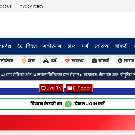
act Us
Privacy Policy
र प्रदेश
देश-विदेश
मनोरंजन
खेल
धर्म
स्वास्थ्य
नोकरी
नोरंजन
खेल
धर्म
स्वास्थ्य
नोकरी
लाइफ 
•
कित्सा दल तैनात
लखनऊः सेठ एम.आर. जैपुरिया स्कूल्स में फिल्म निर्देशक इम्ति
Live TV
E-Paper
विधान केसरी का
चैनल
JOIN
करें