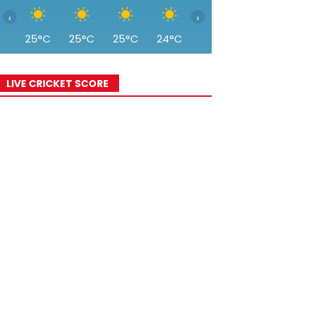
‹
›
25°C
25°C
25°C
24°C
23°C
21°C
20°
LIVE CRICKET SCORE