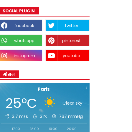
SOCIAL PLUGIN
facebook
twitter
whatsapp
pinterest
instagram
youtube
मौसम
Paris
25°C
Clear sky
3.7 m/s
31%
767
mmHg
17:00
18:00
19:00
20:00
21:00
22:00
23:00