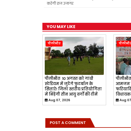
k
p
m
करेगी राज उजागर
YOU MAY LIKE
पीलीभीत
पीलीभी
पीलीभीतः 10 अगस्त को गांधी
पीलीभीतः 
स्टेडियम में जुटेंगे फुटबॉल के
आमजन क
सितारे! जिला स्तरीय प्रतियोगिता
फरियादि
में भिड़ेंगी तीन आयु वर्गों की टीमें
विधायक न
Aug 07, 2026
Aug 07
POST A COMMENT