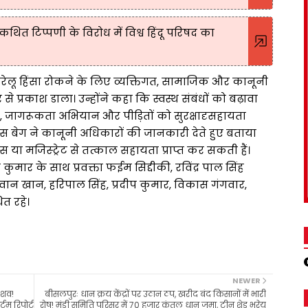
ित टिप्पणी के विरोध में विश्व हिंदू परिषद का
घरेलू हिंसा रोकने के लिए व्यक्तिगत, सामाजिक और कानूनी
े प्रकाश डाला। उन्होंने कहा कि स्वस्थ संबंधों को बढ़ावा
न, जागरूकता अभियान और पीड़ितों को सुरक्षादृसहायता
 बेग ने कानूनी अधिकारों की जानकारी देते हुए बताया
 या मजिस्ट्रेट से तत्काल सहायता प्राप्त कर सकती हैं।
ंद्र कुमार के साथ प्रवक्ता फईम सिद्दीकी, रविंद्र पाल सिंह
वान खान, हरिपाल सिंह, प्रदीप कुमार, विकास गंगवार,
त रहे।
NEWER
 शव!
बीसलपुरः धान क्रय केंद्रों पर उठान ठप, खरीद बंद किसानों में भारी
टम रिपोर्ट
रोष! मंडी समिति परिसर में 70 हजार कुंतल धान जमा, टीन शेड भरेय