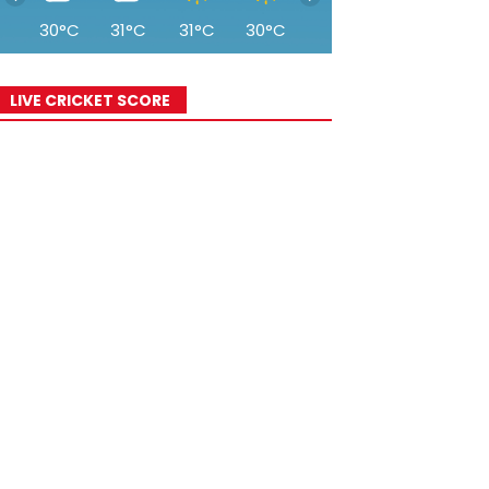
30°C
31°C
31°C
30°C
30°C
29°C
27°
LIVE CRICKET SCORE