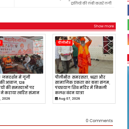
ट्रालियों की लंबी कतारें लगीं
Show more
त
पीलीभीत
जनदर्शन में गूंजीं
पीलीभीतः समरसता, श्रद्धा और
ी आवाज, 128
सामाजिक एकता का बना संगम,
यों की समस्याओं पर
पंचप्रयाग शिव मंदिर में निकली
े कराया त्वरित संज्ञान
कलश वंदन यात्रा
, 2026
Aug 07, 2026
0 Comments