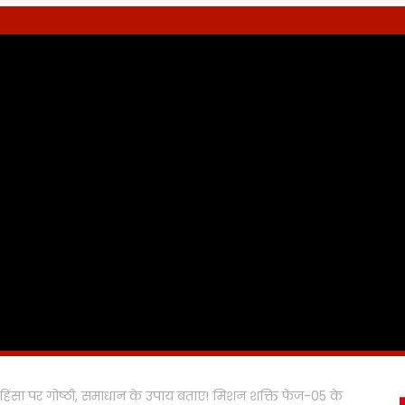
लू हिंसा पर गोष्ठी, समाधान के उपाय बताए! मिशन शक्ति फेज-05 के