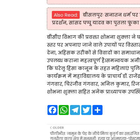
Also Read:
बीसलपुरः सनातन धर्म पर कथ
प्रदर्शन, सांसद पप्पू यादव का पुतला फूंका
बीसीए विभाग की प्रवक्ता शोभना शुक्ला ने 
स्तर पर अपनाए जाने वाले उपायों पर विस्तार स
देना, अहिंसक तरीकों से विवादों का समाधा
उपलब्ध कराना महत्वपूर्ण है।समन्वयक अनीस
कि घरेलू हिंसा कानून के तहत महिलाएं पुलिस
कार्यक्रम में महाविद्यालय के प्राचार्य डॉ. राजे
गंगवार, चिरंजीव गंगवार, अनिल कुमार, रिज
शोभना शुक्ला सहित अनेक प्राध्यापक उपस्थि
F
W
T
T
S
a
h
e
w
h
c
a
l
i
a
e
t
e
t
r
b
s
g
t
e
OLDER
o
A
r
e
पीलीभीत: जामुन के पेड़ के नीचे मिला बुजुर्ग का रक्तरंजित
o
p
a
r
गजरौला कला क्षेत्र में सनसनीः हत्या या आत्महत्या-पोस्टमार्