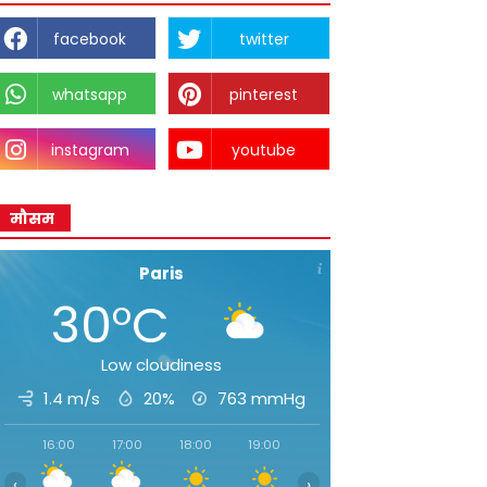
facebook
twitter
whatsapp
pinterest
instagram
youtube
मौसम
Paris
30°C
Low cloudiness
1.4 m/s
20%
763
mmHg
16:00
17:00
18:00
19:00
20:00
21:00
22:00
‹
›