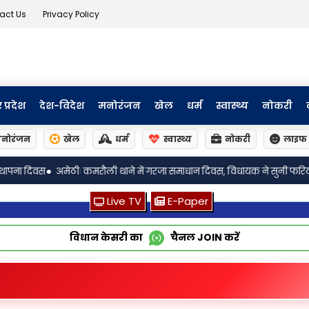
act Us
Privacy Policy
र प्रदेश
देश-विदेश
मनोरंजन
खेल
धर्म
स्वास्थ्य
नोकरी
नोरंजन
खेल
धर्म
स्वास्थ्य
नोकरी
लाइफ 
•
ली थाने में गरजा समाधान दिवस, विधायक ने सुनीं फरियादियों की पीड़ा
अमेठीः पन्
Live TV
E-Paper
विधान केसरी का
चैनल
JOIN
करें