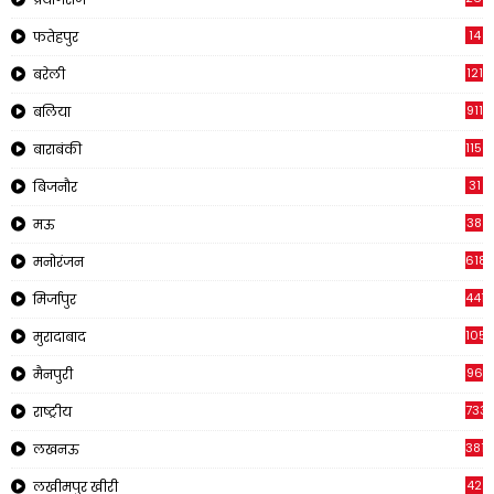
14
फतेहपुर
121
बरेली
911
बलिया
1150
बाराबंकी
31
बिजनौर
38
मऊ
618
मनोरंजन
441
मिर्जापुर
1057
मुरादाबाद
96
मैनपुरी
733
राष्ट्रीय
3816
लखनऊ
42
लखीमपुर खीरी