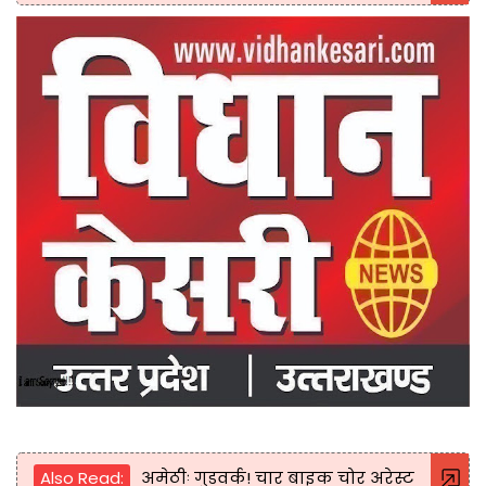
Also Read:
अमेठीः गुडवर्क! चार बाइक चोर अरेस्ट