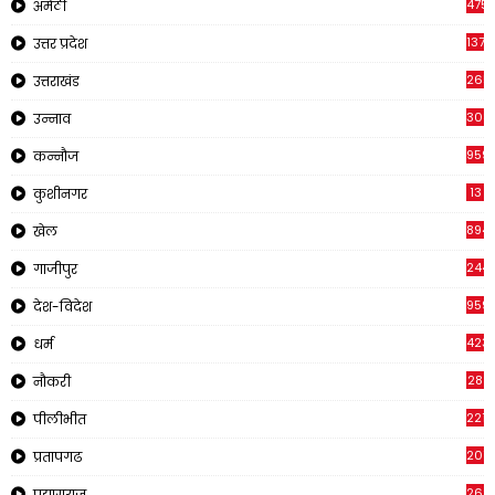
4751
अमेठी
1375
उत्तर प्रदेश
2651
उत्तराखंड
308
उन्नाव
959
कन्नौज
13
कुशीनगर
894
खेल
244
गाजीपुर
959
देश-विदेश
423
धर्म
28
नौकरी
2210
पीलीभीत
2019
प्रतापगढ
269
प्रयागराज