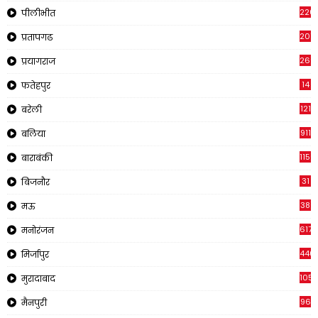
220
पीलीभीत
2011
प्रतापगढ
269
प्रयागराज
14
फतेहपुर
121
बरेली
911
बलिया
1150
बाराबंकी
31
बिजनौर
38
मऊ
617
मनोरंजन
440
मिर्जापुर
105
मुरादाबाद
96
मैनपुरी