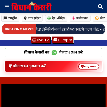
राष्ट्रीय
उत्तर प्रदेश
देश-विदेश
मनोरंजन
खेल
•
BREAKING NEWS
1 सेलिब्रिटीज को इशारों पर नचाएंगे करण जौहर
इस स्वतंत्रता दिवस, देखिये देशभक्ति,
Live TV
E-Paper
विधान केसरी का
चैनल
JOIN
करें
ऑनलाइन भुगतान करें
Pay Now