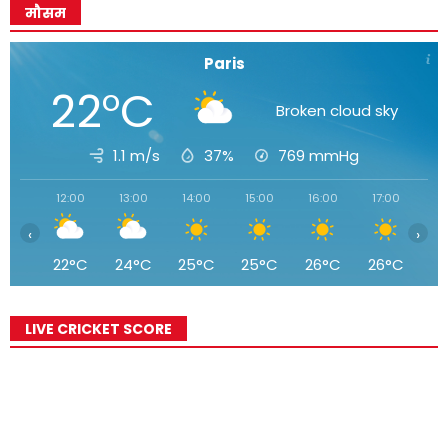
मौसम
Paris
22°C
Broken cloud sky
1.1 m/s
37%
769
mmHg
12:00
13:00
14:00
15:00
16:00
17:00
18
‹
›
22°C
24°C
25°C
25°C
26°C
26°C
2
LIVE CRICKET SCORE