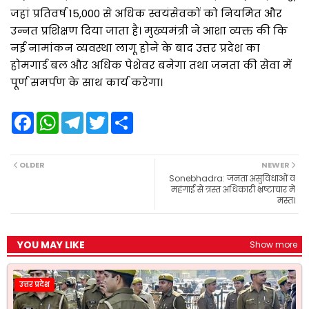
जहां प्रतिवर्ष 15,000 से अधिक स्वयंसेवकों को नियमित और
उन्नत प्रशिक्षण दिया जाता है। मुख्यमंत्री ने आशा व्यक्त की कि
नई नामांकन व्यवस्था लागू होने के बाद उत्तर प्रदेश का
होमगार्ड बल और अधिक पेशेवर बनेगा तथा जनता की सेवा में
पूर्ण समर्पण के साथ कार्य करेगा।
F
W
T
T
S
a
h
e
w
h
c
a
l
i
a
e
t
e
t
r
b
s
g
t
e
OLDER
NEWER
o
A
r
e
Sonebhadra: जनता असुविधाओं व
o
p
a
r
महंगाई से त्रस्त अधिकारी भ्रष्टाचार में
k
p
m
मस्त।
YOU MAY LIKE
Show more
उत्तर प्रदेश