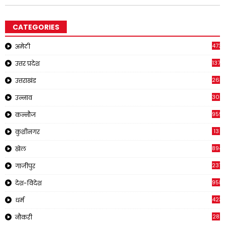
CATEGORIES
473
अमेठी
1371
उत्तर प्रदेश
263
उत्तराखंड
308
उन्नाव
959
कन्नौज
13
कुशीनगर
894
खेल
237
गाजीपुर
958
देश-विदेश
423
धर्म
28
नौकरी