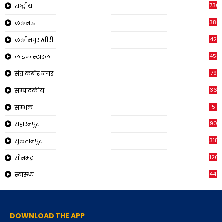
730
राष्ट्रीय
380
लखनऊ
42
लखीमपुर खीरी
454
लाइफ स्टाइल
79
संत कबीर नगर
36
सम्पादकीय
5
सम्भल
90
सहारनपुर
318
सुलतानपुर
126
सोनभद्र
449
स्वास्थ्य
DOWNLOAD THE APP