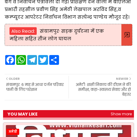
बैग व निर्वाचन पत्रावली दी गई। प्रशिक्षण देने वालों में बीएलओ
प्रभारी तहसील प्रवीण सिंह अमेठी लेखपाल अरविंद सिंह,व
कम्प्यूटर आपरेटर निर्वाचन विभाग सत्येन्द्र पाण्डेय मौजूद रहे।
Also Read:
संग्रामपुरः सड़क दुर्घटना में एक
महिला सहित तीन लोग घायल
F
W
T
T
S
a
h
e
w
h
c
a
l
i
a
e
t
e
t
r
b
s
g
t
e
OLDER
NEWER
o
A
r
e
संग्रामपुर: 6 माह से आधा दर्जन परिवार
अमेठीः शासी निकाय की डीएम ने की
o
p
a
r
पानी के लिए परेशान
समीक्षा, कहा-स्वास्थ्य सेवाए और हो
k
p
m
बेहतर
YOU MAY LIKE
Show more
अमेठी