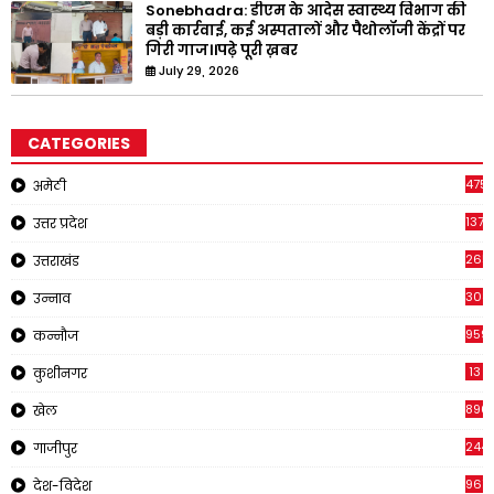
Sonebhadra: डीएम के आदेस स्वास्थ्य विभाग की
बड़ी कार्रवाई, कई अस्पतालों और पैथोलॉजी केंद्रों पर
गिरी गाज।।पढ़े पूरी ख़बर
July 29, 2026
CATEGORIES
4751
अमेठी
1375
उत्तर प्रदेश
2651
उत्तराखंड
308
उन्नाव
959
कन्नौज
13
कुशीनगर
896
खेल
244
गाजीपुर
961
देश-विदेश