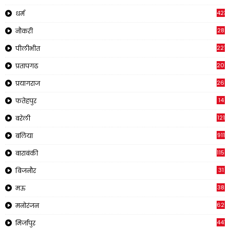
423
धर्म
28
नौकरी
2210
पीलीभीत
2019
प्रतापगढ
269
प्रयागराज
14
फतेहपुर
121
बरेली
911
बलिया
1150
बाराबंकी
31
बिजनौर
38
मऊ
620
मनोरंजन
441
मिर्जापुर