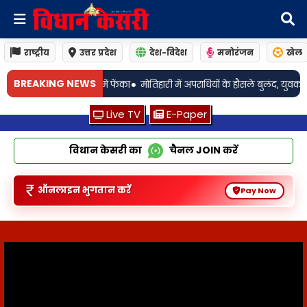
राष्ट्रीय
उत्तर प्रदेश
देश-विदेश
मनोरंजन
खेल
•
•
BREAKING NEWS
में फेंका
मोतिहारी में अपराधियों के हौसले बुलंद, युवक को खदेड़कर मारी गोली
Live TV
E-Paper
विधान केसरी का
चैनल
JOIN
करें
ऑनलाइन भुगतान करें
Pay Now