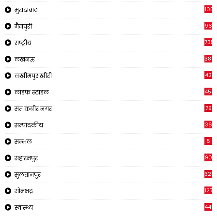
1057
मुरादाबाद
96
मैनपुरी
735
राष्ट्रीय
3816
लखनऊ
42
लखीमपुर खीरी
454
लाइफ स्टाइल
79
संत कबीर नगर
36
सम्पादकीय
5
सम्भल
90
सहारनपुर
328
सुलतानपुर
1270
सोनभद्र
449
स्वास्थ्य