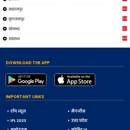
90
सहारनपुर
318
सुलतानपुर
1270
सोनभद्र
449
स्वास्थ्य
DOWNLOAD THE APP
IMPORTANT LINKS
टॉप न्यूज़
मैगजीन
IPL 2023
उत्तर प्रदेश
मनोरंजन
कोविड 19