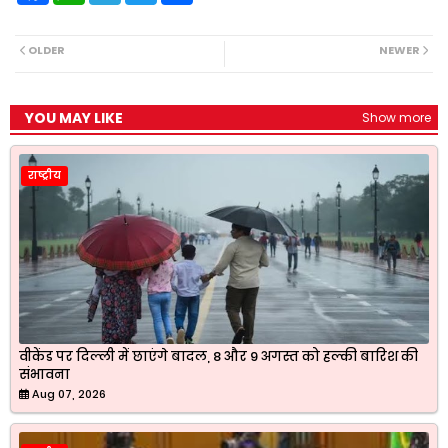
c
a
l
i
a
e
t
e
t
r
b
s
g
t
e
OLDER
NEWER
o
A
r
e
o
p
a
r
k
p
m
YOU MAY LIKE
Show more
राष्ट्रीय
वीकेंड पर दिल्ली में छाएंगे बादल, 8 और 9 अगस्त को हल्की बारिश की
संभावना
Aug 07, 2026