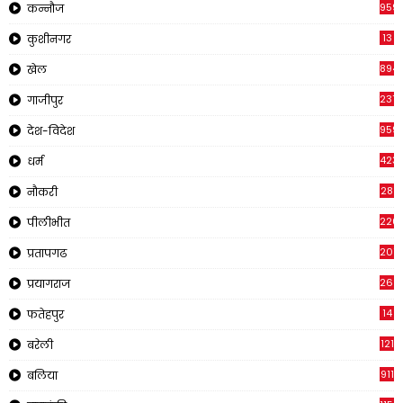
959
कन्नौज
13
कुशीनगर
894
खेल
237
गाजीपुर
959
देश-विदेश
423
धर्म
28
नौकरी
220
पीलीभीत
2011
प्रतापगढ
269
प्रयागराज
14
फतेहपुर
121
बरेली
911
बलिया