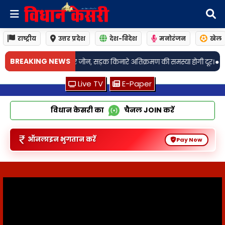
राष्ट्रीय
उत्तर प्रदेश
देश-विदेश
मनोरंजन
खेल
•
BREAKING NEWS
ड़क किनारे अतिक्रमण की समस्या होगी दूर।
Sonebhadra: गृहमंत्री अमित शाह से मि
Live TV
E-Paper
विधान केसरी का
चैनल
JOIN
करें
ऑनलाइन भुगतान करें
Pay Now