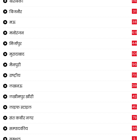
1150
बाराबंकी
31
बिजनौर
38
मऊ
618
मनोरंजन
440
मिर्जापुर
105
मुरादाबाद
96
मैनपुरी
733
राष्ट्रीय
380
लखनऊ
42
लखीमपुर खीरी
454
लाइफ स्टाइल
79
संत कबीर नगर
36
सम्पादकीय
5
सम्भल