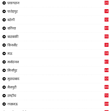
269
प्रयागराज
14
फतेहपुर
121
बरेली
911
बलिया
1150
बाराबंकी
31
बिजनौर
38
मऊ
617
मनोरंजन
440
मिर्जापुर
105
मुरादाबाद
96
मैनपुरी
733
राष्ट्रीय
380
लखनऊ