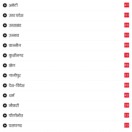
473
अमेठी
1375
उत्तर प्रदेश
263
उत्तराखंड
308
उन्नाव
959
कन्नौज
13
कुशीनगर
894
खेल
237
गाजीपुर
959
देश-विदेश
423
धर्म
28
नौकरी
220
पीलीभीत
2011
प्रतापगढ