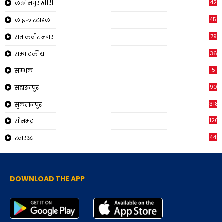
42
लखीमपुर खीरी
454
लाइफ स्टाइल
79
संत कबीर नगर
36
सम्पादकीय
5
सम्भल
90
सहारनपुर
318
सुलतानपुर
126
सोनभद्र
449
स्वास्थ्य
DOWNLOAD THE APP