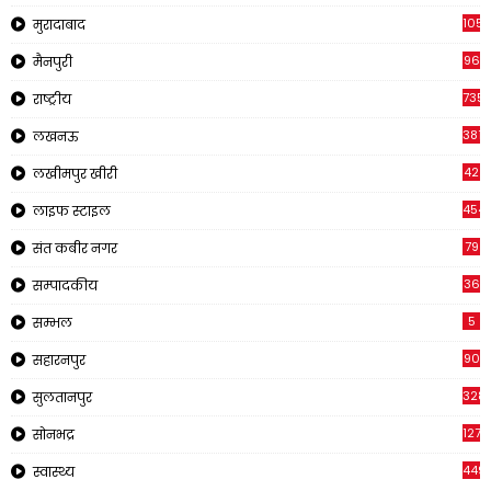
1057
मुरादाबाद
96
मैनपुरी
735
राष्ट्रीय
3816
लखनऊ
42
लखीमपुर खीरी
454
लाइफ स्टाइल
79
संत कबीर नगर
36
सम्पादकीय
5
सम्भल
90
सहारनपुर
328
सुलतानपुर
1270
सोनभद्र
449
स्वास्थ्य