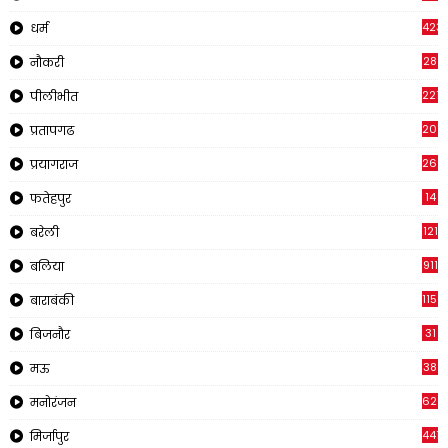
423
धर्म
28
नौकरी
2210
पीलीभीत
2019
प्रतापगढ
269
प्रयागराज
14
फतेहपुर
121
बरेली
911
बलिया
1150
बाराबंकी
31
बिजनौर
38
मऊ
620
मनोरंजन
441
मिर्जापुर