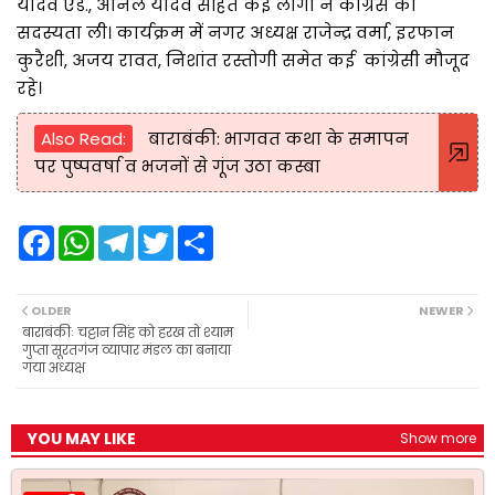
यादव एड., अनिल यादव सहित कई लोगों ने कांग्रेस की
सदस्यता ली। कार्यक्रम में नगर अध्यक्ष राजेन्द्र वर्मा, इरफान
कुरैशी, अजय रावत, निशांत रस्तोगी समेत कई कांग्रेसी मौजूद
रहे।
Also Read:
बाराबंकी: भागवत कथा के समापन
पर पुष्पवर्षा व भजनों से गूंज उठा कस्बा
F
W
T
T
S
a
h
e
w
h
c
a
l
i
a
e
t
e
t
r
b
s
g
t
e
OLDER
NEWER
o
A
r
e
बाराबंकीः चट्टान सिंह को हरख तो श्याम
o
p
a
r
गुप्ता सूरतगंज व्यापार मंडल का बनाया
k
p
m
गया अध्यक्ष
YOU MAY LIKE
Show more