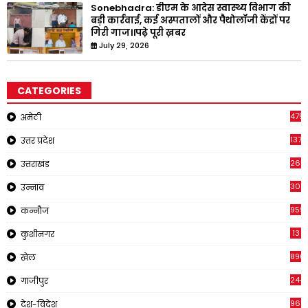
Sonebhadra: डीएम के आदेस स्वास्थ्य विभाग की
बड़ी कार्रवाई, कई अस्पतालों और पैथोलॉजी केंद्रों पर
गिरी गाज।।पढ़े पूरी ख़बर
July 29, 2026
CATEGORIES
4751
अमेठी
1375
उत्तर प्रदेश
2651
उत्तराखंड
308
उन्नाव
959
कन्नौज
13
कुशीनगर
896
खेल
244
गाजीपुर
961
देश-विदेश