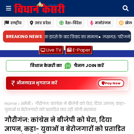
राष्ट्रीय
उत्तर प्रदेश
देश-विदेश
मनोरंजन
खेल
•
BREAKING NEWS
ाद विवाद का मामला
लखनऊः परिजनों ने लगाया दहेज उत्पीड़न का आरोप, विवाहिता की
Live TV
E-Paper
विधान केसरी का
चैनल
JOIN
करें
ऑनलाइन भुगतान करें
Pay Now
Home
अमेठी
गौरीगंज: कांग्रेस ने बीजेपी को घेरा, दिया ज्ञापन, कहा-
युवाओं व बेरोजगारों को प्रताडित कर रही योगी सरकार
गौरीगंज: कांग्रेस ने बीजेपी को घेरा, दिया
ज्ञापन, कहा- युवाओं व बेरोजगारों को प्रताडित