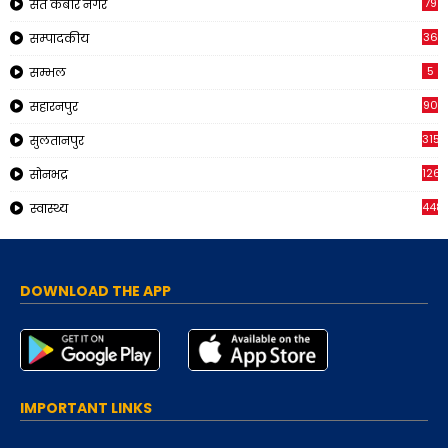
79
संत कबीर नगर
36
सम्पादकीय
5
सम्भल
90
सहारनपुर
315
सुलतानपुर
126
सोनभद्र
448
स्वास्थ्य
DOWNLOAD THE APP
IMPORTANT LINKS