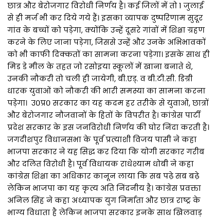
छात्र और बेरोजगार विरोधी निर्णय है। कई जिलों में तो 1 जुलाई
से ही मर्ज भी कर दिये गये हैं। इसका व्यापक दुष्परिणाम सुदूर
गांव के बच्चों को पड़ेगा, क्योंकि उन्हें दूसरे गांवों में शिक्षा ग्रहण
करने के लिए जाना पड़ेगा, जिससे उन्हें और उनके अभिभावकों
को भी काफी दिक्कतों का सामना करना पड़ेगा। इसके साथ ही
मिड डे मील के तहत जो रसोइया स्कूलों में खाना बनाते थे,
उनकी नौकरी तो चली ही जायेगी, बी.एड्. व बी.टी.सी. डिग्री
धारक युवाओं को नौकरी की भारी समस्या का सामना करना
पड़ेगा। उ०प्र० सरकार का यह कदम हर तरीके से युवाओं, छात्रों
और बेरोजगार नौजवानों के हितों के विपरीत है। कांग्रेस पार्टी
प्रदेश सरकार के इस जनविरोधी निर्णय की घोर निंदा करती है।
जगदीशपुर विधानसभा के पूर्व प्रत्याशी विजय पासी ने कहा
भाजपा सरकार ने यह सिद्ध कर दिया कि योगी सरकार गरीब
और दलित विरोधी है। पूर्व विधायक राधेश्याम धोबी ने कहा
कांग्रेस शिक्षा का अधिकार कानून लाया कि सब पढ़े सब बढ़े
लेकिन भाजपा का यह कृत्य अति निंदनीय है। कांग्रेस प्रवक्ता
अनिल सिंह ने कहा अध्यापक युग निर्माता और छात्र राष्ट्र के
भाग्य विधाता है लेकिन भाजपा सरकार इनके साथ खिलवाड़