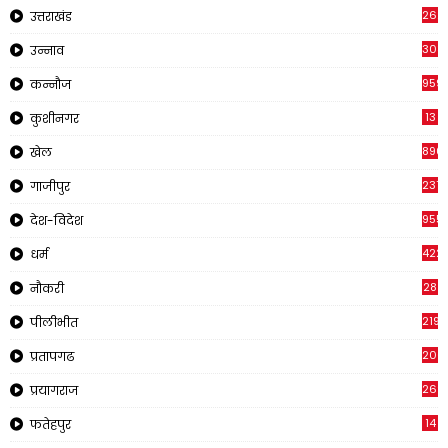
262
उत्तराखंड
308
उन्नाव
959
कन्नौज
13
कुशीनगर
890
खेल
237
गाजीपुर
955
देश-विदेश
422
धर्म
28
नौकरी
2195
पीलीभीत
200
प्रतापगढ
269
प्रयागराज
14
फतेहपुर