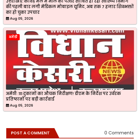
उत्तराखड: कांवड़ मेले में मील का पत्थर साबित हो रही स्वास्थ्य विभाग
की पहली बार लगी मेडिकल मोबाइल यूनिट, अब तक 7 हजार शिवभक्तों
का हो चुका उपचार
Aug 05, 2026
अमेठी
अमेठीः 111 दुकानों का औचक निरीक्षण! डीएम के निर्देश पर उर्वरक
प्रतिष्ठानों पर बड़ी कार्रवाई
Aug 05, 2026
0 Comments
POST A COMMENT