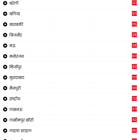
121
बरेली
911
बलिया
1150
बाराबंकी
28
बिजनौर
38
मऊ
611
मनोरंजन
439
मिर्जापुर
1054
मुरादाबाद
96
मैनपुरी
728
राष्ट्रीय
379
लखनऊ
42
लखीमपुर खीरी
453
लाइफ स्टाइल