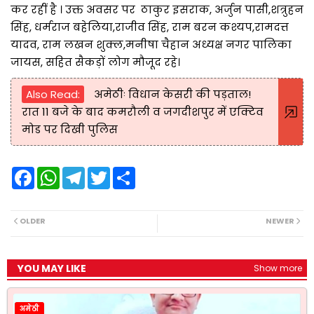
कर रहीं है । उक्त अवसर पर ठाकुर इसराक, अर्जुन पासी,शत्रुहन
सिंह, धर्मराज बहेलिया,राजीव सिंह, राम बरन कश्यप,रामदत्त
यादव, राम लखन शुक्ल,मनीषा चैहान अध्यक्ष नगर पालिका
जायस, सहित सैकड़ों लोग मौजूद रहे।
Also Read:
अमेठीः विधान केसरी की पड़ताल!
रात 11 बजे के बाद कमरौली व जगदीशपुर में एक्टिव
मोड पर दिखी पुलिस
F
W
T
T
S
a
h
e
w
h
c
a
l
i
a
e
t
e
t
r
b
s
g
t
e
OLDER
NEWER
o
A
r
e
o
p
a
r
k
p
m
YOU MAY LIKE
Show more
अमेठी