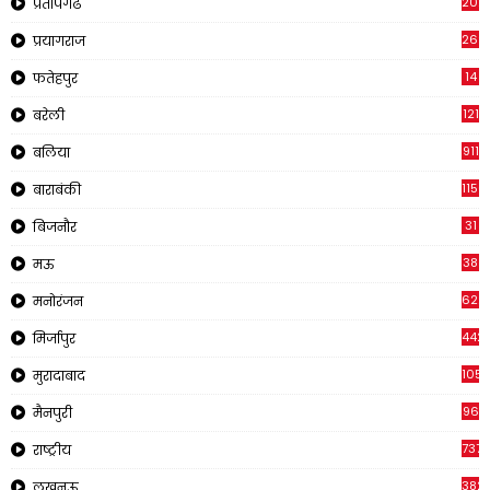
202
प्रतापगढ
269
प्रयागराज
14
फतेहपुर
121
बरेली
911
बलिया
1150
बाराबंकी
31
बिजनौर
38
मऊ
622
मनोरंजन
442
मिर्जापुर
1057
मुरादाबाद
96
मैनपुरी
737
राष्ट्रीय
382
लखनऊ