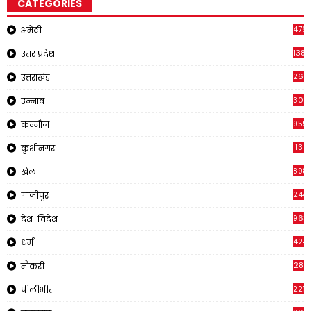
CATEGORIES
476
अमेठी
1381
उत्तर प्रदेश
266
उत्तराखंड
308
उन्नाव
959
कन्नौज
13
कुशीनगर
898
खेल
244
गाजीपुर
963
देश-विदेश
424
धर्म
28
नौकरी
2218
पीलीभीत