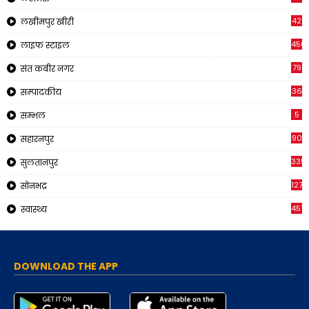
42
लखीमपुर खीरी
456
लाइफ स्टाइल
79
संत कबीर नगर
36
सम्पादकीय
5
सम्भल
90
सहारनपुर
335
सुलतानपुर
1271
सोनभद्र
451
स्वास्थ्य
DOWNLOAD THE APP