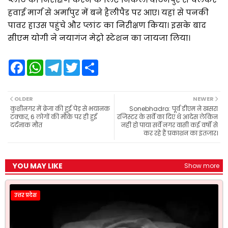
हवाई मार्ग से अर्मापुर में बने हैलीपैड पर आए। यहां से पनकी
पावर हाउस पहुंचे और प्लांट का निरीक्षण किया। इसके बाद
सीएम योगी ने नयागंज मेट्रो स्टेशन का जायजा लिया।
F
W
T
T
S
a
h
e
w
h
c
a
l
i
a
e
t
e
t
r
b
s
g
t
e
OLDER
NEWER
o
A
r
e
कुशीनगर में ब्रेजा की हुई पेड़ से भयानक
Sonebhadra: पूर्व डीएम ने खसरा
o
p
a
r
टक्कर, 6 लोगों की मौके पर ही हुई
रजिस्टर के सर्वे का दिए थे आदेस लेकिन
k
p
m
दर्दनाक मौत
नही हो पाया सर्वे नगर वासी कई वर्षों से
कर रहे हैं प्रकाशन का इंतजार।
YOU MAY LIKE
Show more
उत्तर प्रदेश