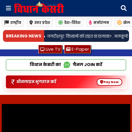
राष्ट्रीय
उत्तर प्रदेश
देश-विदेश
मनोरंजन
खेल
•
BREAKING NEWS
 मौत
जगदीशपुर: किसानों को राहत या छलावा?.. नलकूपों का बिल माफ, फिर भी 
Live TV
E-Paper
विधान केसरी का
चैनल
JOIN
करें
ऑनलाइन भुगतान करें
Pay Now