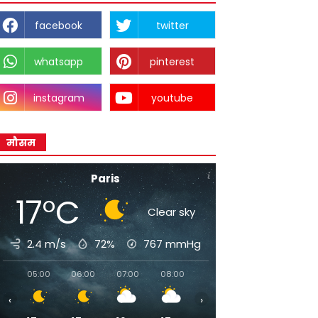
facebook
twitter
whatsapp
pinterest
instagram
youtube
मौसम
Paris
17°C
Clear sky
2.4 m/s
72%
767
mmHg
05:00
06:00
07:00
08:00
09:00
10:00
11:00
‹
›