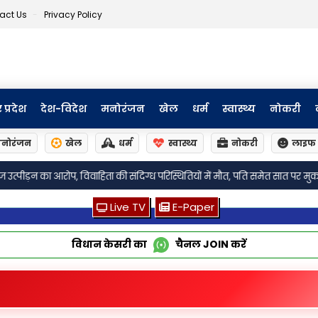
act Us
Privacy Policy
र प्रदेश
देश-विदेश
मनोरंजन
खेल
धर्म
स्वास्थ्य
नोकरी
नोरंजन
खेल
धर्म
स्वास्थ्य
नोकरी
लाइफ 
•
स्थितियों में मौत, पति समेत सात पर मुकदमा
लखनऊ: विधान परिषद में एमएलसी मुक
Live TV
E-Paper
विधान केसरी का
चैनल
JOIN
करें