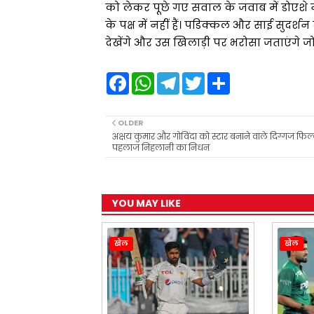
को लेकर पूछे गए सवाल के जवाब में डोए
के पक्ष में नहीं हैं। पडिक्कल और साई सुदर्शन
देखेंगे और उस खिलाड़ी पर भरोसा जताएंगे जो
F
W
T
T
S
a
h
e
w
h
c
a
l
i
a
e
t
e
t
r
b
s
g
t
e
OLDER
o
A
r
e
अक्षय कुमार और गोविंदा को स्टार बनाने वाले दिग्गज फिल
o
p
a
r
पहलाज निहलानी का निधन
k
p
m
YOU MAY LIKE
खेल
खेल