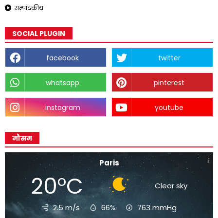
सम्पादकीय
SOCIAL PLUGIN
facebook
twitter
whatsapp
pinterest
instagram
youtube
मौसम
Paris
20°C
Clear sky
2.5 m/s
66%
763
mmHg