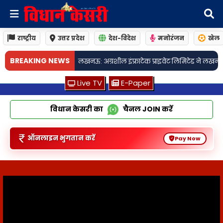
राष्ट्रीय
उत्तर प्रदेश
देश-विदेश
मनोरंजन
खेल
•
BREAKING NEWS
ंफ्राटेक प्राइवेट लिमिटेड ने लखनऊ में आश्रयम फेज-11 किया लॉन्च
लखनऊः 94 वा
Live TV
E-Paper
विधान केसरी का
चैनल
JOIN
करें
ऑनलाइन भुगतान करें
Pay Now