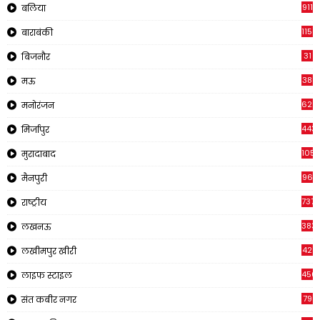
911
बलिया
1150
बाराबंकी
31
बिजनौर
38
मऊ
622
मनोरंजन
443
मिर्जापुर
1057
मुरादाबाद
96
मैनपुरी
737
राष्ट्रीय
383
लखनऊ
42
लखीमपुर खीरी
456
लाइफ स्टाइल
79
संत कबीर नगर