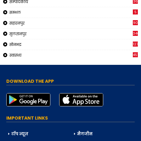
36
सम्पादकीय
5
सम्भल
90
सहारनपुर
340
सुलतानपुर
1271
सोनभद्र
451
स्वास्थ्य
DOWNLOAD THE APP
IMPORTANT LINKS
टॉप न्यूज़
मैगजीन