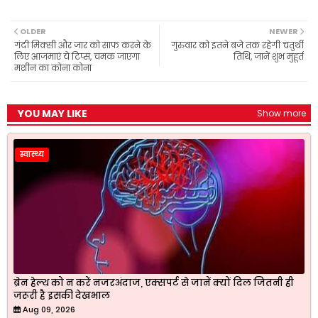
c
a
l
i
a
e
t
e
t
r
b
s
g
t
e
OLDER
NEWER
o
A
r
e
गंदी मिक्सी और जार को साफ करने के
गुरुवार को इतने बजे तक रहेगी चतुर्थी
o
p
a
r
लिए आजमाएं ये टिप्स, चमक जाएगा
तिथि, जानें शुभ मुहूर्त
k
p
m
मशीन का कोना कोना
YOU MAY LIKE
Show more
स्वास्थ्य
ब्रेन हेल्थ को न करें नजरअंदाज, एक्सपर्ट से जानें क्यों दिल जितनी ही
जरूरी है इसकी देखभाल
Aug 09, 2026