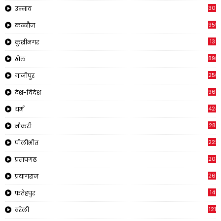
308
उन्नाव
959
कन्नौज
13
कुशीनगर
898
खेल
250
गाजीपुर
963
देश-विदेश
424
धर्म
28
नौकरी
222
पीलीभीत
203
प्रतापगढ
269
प्रयागराज
14
फतेहपुर
121
बरेली