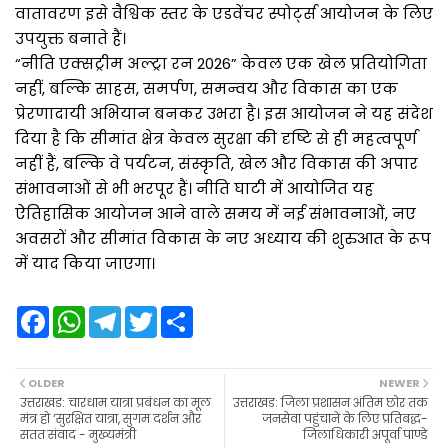
वातावरण इसे वैश्विक स्तर के एडवेंचर स्पोर्ट्स आयोजन के लिए
उपयुक्त बनाते हैं।
“नीति एक्सट्रीम अल्ट्रा रन 2026” केवल एक खेल प्रतियोगिता
नहीं, बल्कि साहस, समर्पण, समन्वय और विकास का एक
प्रेरणादायी अभियान बनकर उभरा है। इस आयोजन ने यह संदेश
दिया है कि सीमांत क्षेत्र केवल सुरक्षा की दृष्टि से ही महत्वपूर्ण
नहीं हैं, बल्कि वे पर्यटन, संस्कृति, खेल और विकास की अपार
संभावनाओं से भी भरपूर हैं। नीति घाटी में आयोजित यह
ऐतिहासिक आयोजन आने वाले समय में नई संभावनाओं, नए
अवसरों और सीमांत विकास के नए अध्याय की शुरुआत के रूप
में याद किया जाएगा।
F
W
T
T
S
a
h
e
w
h
c
a
l
i
a
e
t
e
t
r
b
s
g
t
e
OLDER
NEWER
o
A
r
e
उत्तराखड: चारधाम यात्रा प्रबंधन का मूल
उत्तराखड: जिला प्रशासन अंतिम छोर तक
o
p
a
r
मंत्र हो ‘सुरक्षित यात्रा, सुगम दर्शन और
जनसेवा पहुंचाने के लिए प्रतिबद्ध-
k
p
m
सतत संवाद - मुख्यमंत्री
जिलाधिकारी अपूर्वा पाण्डे