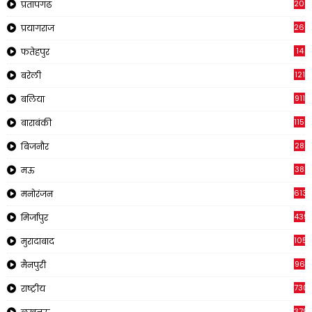
200
प्रतापगढ
269
प्रयागराज
14
फतेहपुर
121
बरेली
911
बलिया
1150
बाराबंकी
28
बिजनौर
38
मऊ
613
मनोरंजन
439
मिर्जापुर
1054
मुरादाबाद
96
मैनपुरी
730
राष्ट्रीय
379