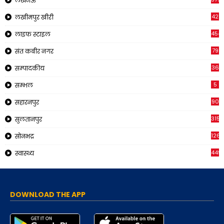
लखनऊ
42
लखीमपुर खीरी
454
लाइफ स्टाइल
79
संत कबीर नगर
36
सम्पादकीय
5
सम्भल
90
सहारनपुर
315
सुलतानपुर
126
सोनभद्र
449
स्वास्थ्य
DOWNLOAD THE APP