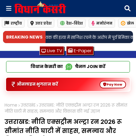
राष्ट्रीय
उत्तर प्रदेश
देश-विदेश
मनोरंजन
खेल
•
BREAKING NEWS
्या में साजिश रचने के आरोप में पूर्व प्रेमिका का भाई गिरफ्तार
मिड-डे मील में बच्चो
Live TV
E-Paper
विधान केसरी का
चैनल
JOIN
करें
ऑनलाइन भुगतान करें
Pay Now
Home
उत्तराखंड
उत्तराखड: नीति एक्सट्रीम अल्ट्रा रन 2026 रू सीमांत
नीति घाटी में साहस, समन्वय और विकास की नई उड़ान
उत्तराखड: नीति एक्सट्रीम अल्ट्रा रन 2026 रू
सीमांत नीति घाटी में साहस, समन्वय और