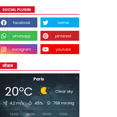
SOCIAL PLUGIN
facebook
twitter
whatsapp
pinterest
instagram
youtube
मौसम
Paris
20°C
Clear sky
4.2 m/s
45%
768
mmHg
22:00
23:00
00:00
01:00
02:00
03:00
04:0