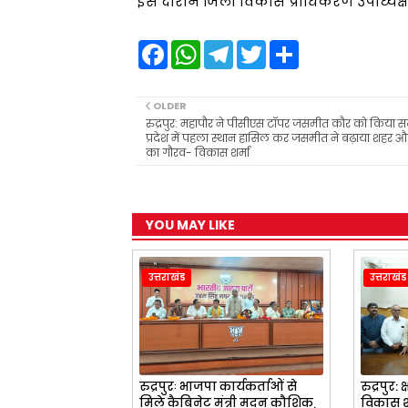
इस दौरान जिला विकास प्राधिकरण उपाध्यक्
F
W
T
T
S
a
h
e
w
h
c
a
l
i
a
e
t
e
t
r
b
s
g
t
e
OLDER
o
A
r
e
रुद्रपुर: महापौर ने पीसीएस टॉपर जसमीत कौर को किया स
o
p
a
r
प्रदेश में पहला स्थान हासिल कर जसमीत ने बढ़ाया शहर औ
k
p
m
का गौरव- विकास शर्मा
YOU MAY LIKE
उत्तराखंड
उत्तराखंड
रुद्रपुरः भाजपा कार्यकर्ताओं से
रुद्रपुर:
मिले कैबिनेट मंत्री मदन कौशिक,
विकास श