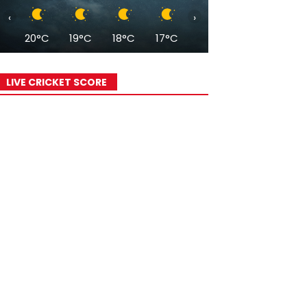
‹
›
20°C
19°C
18°C
17°C
16°C
16°C
15°
LIVE CRICKET SCORE