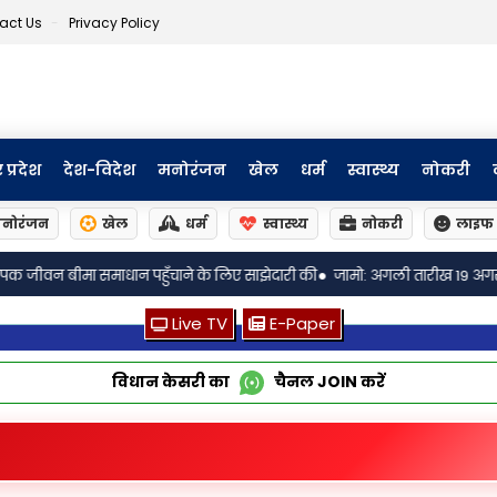
act Us
Privacy Policy
र प्रदेश
देश-विदेश
मनोरंजन
खेल
धर्म
स्वास्थ्य
नोकरी
नोरंजन
खेल
धर्म
स्वास्थ्य
नोकरी
लाइफ 
•
े के लिए साझेदारी की
जामो: अगली तारीख 19 अगस्त! चर्चित जालसाजी मामले में चार्ज
Live TV
E-Paper
विधान केसरी का
चैनल
JOIN
करें