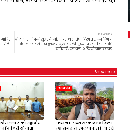
ष जय किशन, सचिव पंकज उपाध्याय व अन्य लोग मौजूद रहें।
NEWER
म्मानित!
पीलीभीत: जंगली सुअर के मांस के साथ आरोपी गिरफ्तार, वन विभाग
र जिले
की कार्रवाई से मचा हड़कंप! मुखबिर की सूचना पर वन विभाग की
छापेमारी, लगभग 10 किलो मांस बरामद
Show more
उत्तराखंड
 क्षत्रीय समाज को महापौर
उत्तराखड: राज्य सरकार एवं जिला
र्मा की बड़ी सौगात!
प्रशासन द्वारा उपलब्ध कराई जा रही