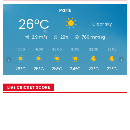
Paris
26°C
Clear sky
2.9 m/s
28%
766
mmHg
18:00
19:00
20:00
21:00
22:00
23:00
00
‹
›
26°C
26°C
25°C
24°C
23°C
22°C
2
LIVE CRICKET SCORE