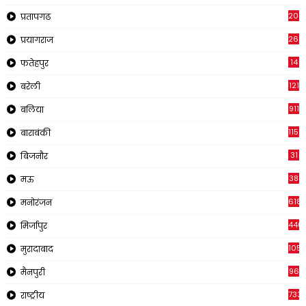
2019
प्रतापगढ
269
प्रयागराज
14
फतेहपुर
121
बरेली
911
बलिया
1150
बाराबंकी
31
बिजनौर
38
मऊ
618
मनोरंजन
440
मिर्जापुर
105
मुरादाबाद
96
मैनपुरी
733
राष्ट्रीय