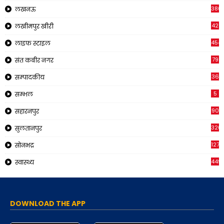
380
लखनऊ
42
लखीमपुर खीरी
454
लाइफ स्टाइल
79
संत कबीर नगर
36
सम्पादकीय
5
सम्भल
90
सहारनपुर
326
सुलतानपुर
1270
सोनभद्र
449
स्वास्थ्य
DOWNLOAD THE APP