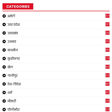
CATEGORIES
4747
अमेठी
1375
उत्तर प्रदेश
2651
उत्तराखंड
308
उन्नाव
959
कन्नौज
13
कुशीनगर
894
खेल
237
गाजीपुर
959
देश-विदेश
423
धर्म
28
नौकरी
220
पीलीभीत