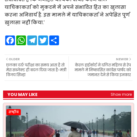
याचिकाकर्ता को मुकदमे में अपने संभावित हित का खुलासा
करना अनिवार्य है. इस मामले में याचिकाकर्ता ने अपेक्षित पूर्ण
खुलासा नहीं किया.'
F
W
T
T
S
a
h
e
w
h
c
a
l
i
a
e
t
e
t
r
b
s
g
t
e
OLDER
NEWER
o
A
r
e
छलका दर्द! परीक्षा का समय आता है तो
केरल हाईकोर्ट ने दलित महिला से रेप
o
p
a
r
मेरा सब्जेक्ट ही बदल दिया जाता है-मंत्री
मामले में निष्कासित कांग्रेस पार्षद को
k
p
m
विजय सिन्हा
जमानत देने से किया इनकार
YOU MAY LIKE
Show more
राष्ट्रीय