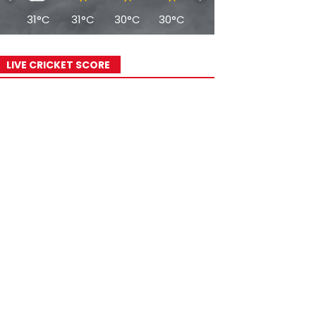
31°C
31°C
30°C
30°C
29°C
27°C
26°
LIVE CRICKET SCORE