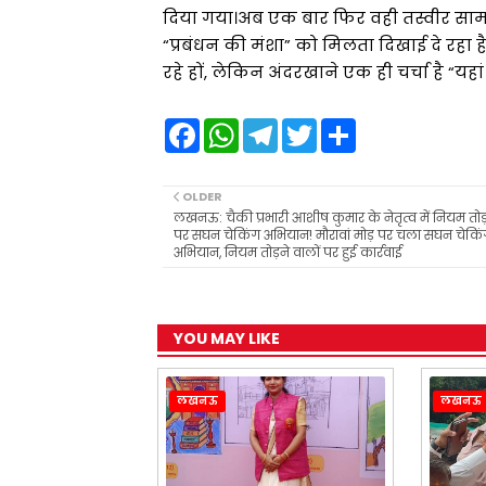
दिया गया।अब एक बार फिर वही तस्वीर सामने
“प्रबंधन की मंशा” को मिलता दिखाई दे रहा 
रहे हों, लेकिन अंदरखाने एक ही चर्चा है “यह
F
W
T
T
S
a
h
e
w
h
c
a
l
i
a
e
t
e
t
r
b
s
g
t
e
OLDER
o
A
r
e
लखनऊ: चैकी प्रभारी आशीष कुमार के नेतृत्व में नियम तोड़
o
p
a
r
पर सघन चेकिंग अभियान! मौरावां मोड़ पर चला सघन चेकिं
k
p
m
अभियान, नियम तोड़ने वालों पर हुई कार्रवाई
YOU MAY LIKE
लखनऊ
लखनऊ