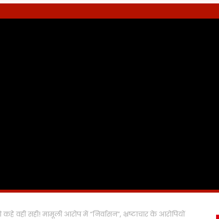
हे वही सही! मामूली आरोप में “निर्वासन”, भ्रष्टाचार के आरोपियों