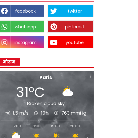
facebook
twitter
whatsapp
pinterest
instagram
youtube
मौसम
Paris
31°C
Broken cloud sky
1.5 m/s
19%
763
mmHg
17:00
18:00
19:00
20:00
21:00
22:00
23:00
‹
›