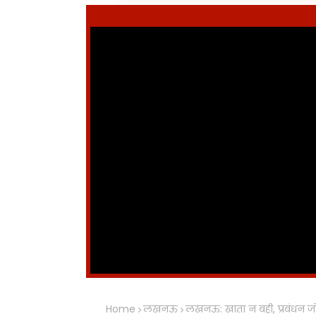
Home
लखनऊ
लखनऊ: खाता न बही, प्रबंधन जो क