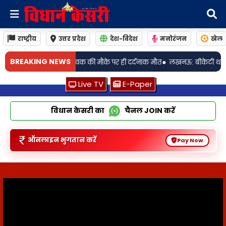
राष्ट्रीय
उत्तर प्रदेश
देश-विदेश
मनोरंजन
खेल
•
BREAKING NEWS
के पर ही दर्दनाक मौत
लखनऊ: बीकेटी थाना क्षेत्र नहर मे मिला 61 वर्षीय अधेड़ का
Live TV
E-Paper
विधान केसरी का
चैनल
JOIN
करें
ऑनलाइन भुगतान करें
Pay Now