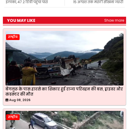
इलाका, 47.2 डिग्री पहुंचा पारा
15 अगस्त तक मराठी सीखना जरूरी
k
p
m
YOU MAY LIKE
Show more
राष्ट्रीय
बेंगलुरू के पास हादसे का शिकार हुई राज्य परिवहन की बस, ड्राइवर और
कंडक्टर की मौत
Aug 08, 2026
राष्ट्रीय