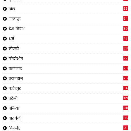
896
खेल
244
गाजीपुर
961
देश-विदेश
423
धर्म
28
नौकरी
2218
पीलीभीत
202
प्रतापगढ
269
प्रयागराज
14
फतेहपुर
121
बरेली
911
बलिया
1150
बाराबंकी
31
बिजनौर