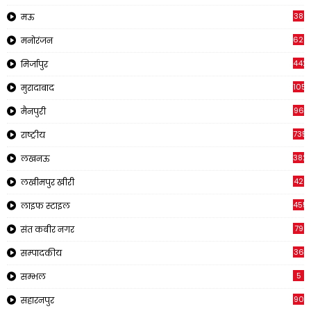
38
मऊ
620
मनोरंजन
442
मिर्जापुर
1057
मुरादाबाद
96
मैनपुरी
735
राष्ट्रीय
382
लखनऊ
42
लखीमपुर खीरी
455
लाइफ स्टाइल
79
संत कबीर नगर
36
सम्पादकीय
5
सम्भल
90
सहारनपुर