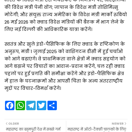
की विदेश मंत्री पेनी वोंग; जापान के विदेश मंत्री तोशिमित्सु
मोटेगी; और संयुक्त राज्य अमेरिका के विदेश मंत्री मार्को रुबियो
26 मई 2026 को क्वाड विदेश मंत्रियों की बैठक में भाग लेने के
लिए नई दिल्ली की आधिकारिक यात्रा करेंगे।
स्वतंत्र और खुले इंडो-पैसिफिक के लिए क्वाड के दृष्टिकोण के
अनुरूप, मंत्री 1 जुलाई 2025 को वाशिंगटन डीसी में हुई चर्चाओं
को आगे बढ़ाएंगे। वे प्राथमिकता वाले क्षेत्रों में क्वाड सहयोग को
आगे बढ़ाने पर विचारों का आदान-प्रदान करेंगे, चल रही क्वाड
पहलों पर हुई प्रगति की समीक्षा करेंगे और इंडो-पैसिफिक क्षेत्र
में हाल के घटनाक्रमों और आपसी चिंता के अन्य अंतरराष्ट्रीय
मुद्दों पर विचार-विमर्श करेंगे।
F
W
T
T
S
a
h
e
w
h
c
a
l
i
a
e
t
e
t
r
b
s
g
t
e
OLDER
NEWER
o
A
r
e
महाराष्ट्र का ब्रह्मपुरी देश में सबसे गर्म
महाराष्ट्र में ऑटो-टैक्सी चालकों के लिए
o
p
a
r