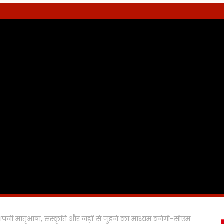
नी मातृभाषा, संस्कृति और जड़ों से जुड़ने का माध्यम बनेगी-सीएम