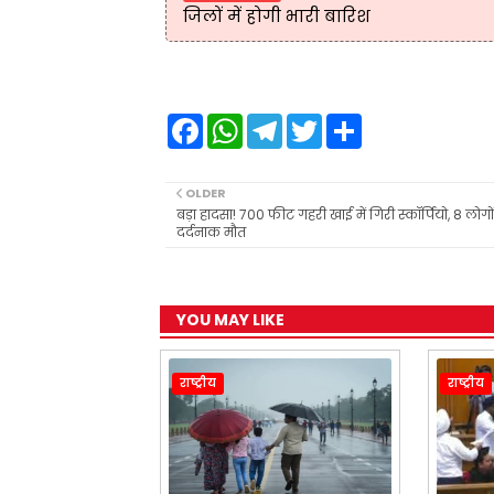
जिलों में होगी भारी बारिश
F
W
T
T
S
a
h
e
w
h
c
a
l
i
a
e
t
e
t
r
b
s
g
t
e
OLDER
o
A
r
e
बड़ा हादसा! 700 फीट गहरी खाई में गिरी स्कॉर्पियो, 8 लोगो
o
p
a
r
दर्दनाक मौत
k
p
m
YOU MAY LIKE
राष्ट्रीय
राष्ट्रीय