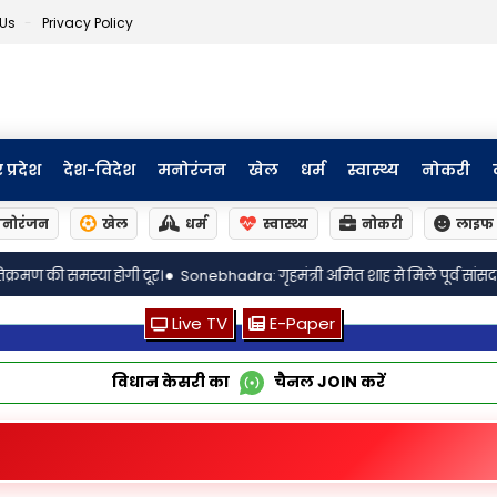
 Us
Privacy Policy
र प्रदेश
देश-विदेश
मनोरंजन
खेल
धर्म
स्वास्थ्य
नोकरी
नोरंजन
खेल
धर्म
स्वास्थ्य
नोकरी
लाइफ 
ebhadra: गृहमंत्री अमित शाह से मिले पूर्व सांसद नरेंद्र सिंह कुशवाहा, संगठन और चु
Live TV
E-Paper
विधान केसरी का
चैनल
JOIN
करें