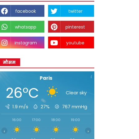
facebook
twitter
whatsapp
pinterest
instagram
youtube
मौसम
Paris
26°C
Clear sky
1.9 m/s
27%
767
mmHg
16:00
17:00
18:00
19:00
20:00
21:00
22:00
‹
›