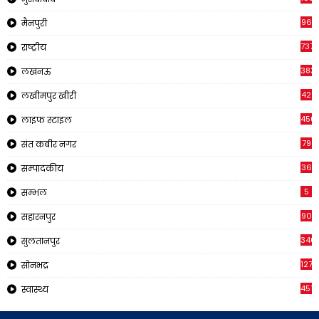
96
मैनपुरी
737
राष्ट्रीय
383
लखनऊ
42
लखीमपुर खीरी
456
लाइफ स्टाइल
79
संत कबीर नगर
36
सम्पादकीय
5
सम्भल
90
सहारनपुर
340
सुलतानपुर
1271
सोनभद्र
451
स्वास्थ्य