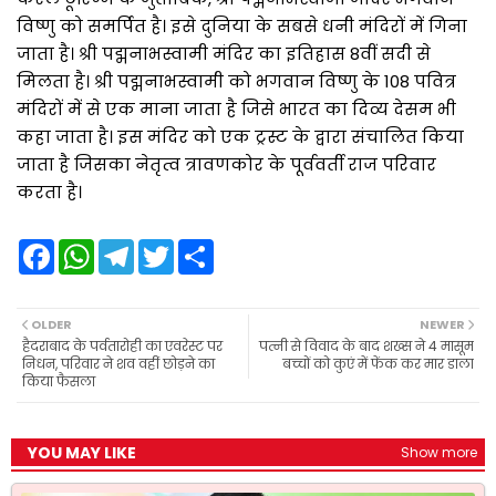
विष्णु को समर्पित है। इसे दुनिया के सबसे धनी मंदिरों में गिना
जाता है। श्री पद्मनाभस्वामी मंदिर का इतिहास 8वीं सदी से
मिलता है। श्री पद्मनाभस्वामी को भगवान विष्णु के 108 पवित्र
मंदिरों में से एक माना जाता है जिसे भारत का दिव्य देसम भी
कहा जाता है। इस मंदिर को एक ट्रस्ट के द्वारा संचालित किया
जाता है जिसका नेतृत्व त्रावणकोर के पूर्ववर्ती राज परिवार
करता है।
F
W
T
T
S
a
h
e
w
h
c
a
l
i
a
e
t
e
t
r
b
s
g
t
e
OLDER
NEWER
o
A
r
e
हैदराबाद के पर्वतारोही का एवरेस्ट पर
पत्नी से विवाद के बाद शख्स ने 4 मासूम
o
p
a
r
निधन, परिवार ने शव वहीं छोड़ने का
बच्चों को कुएं में फेंक कर मार डाला
k
p
m
किया फैसला
YOU MAY LIKE
Show more