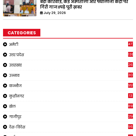
बड़ी कार्रवाई, कई अस्पतालों और पैथोलॉजी केंद्रों पर
गिरी गाज।।पढ़े पूरी ख़बर
July 29, 2026
CATEGORIES
4771
अमेठी
1381
उत्तर प्रदेश
267
उत्तराखंड
308
उन्नाव
959
कन्नौज
13
कुशीनगर
898
खेल
250
गाजीपुर
963
देश-विदेश