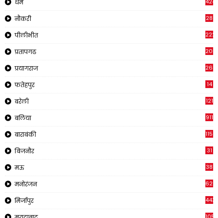
424
धर्म
28
नौकरी
222
पीलीभीत
203
प्रतापगढ
269
प्रयागराज
14
फतेहपुर
121
बरेली
911
बलिया
1150
बाराबंकी
31
बिजनौर
38
मऊ
622
मनोरंजन
443
मिर्जापुर
1057
मुरादाबाद