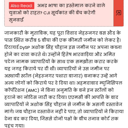
Also Read:
अभद्र भाषा का इस्तेमाल करने वाले
युवाओं को राहत? CJI सूर्यकांत की बेंच करेगी
सुनवाई
जानकारी के मुताबिक, यह पूरा विवाद नेहरूनगर बस स्टैंड के
पास स्थित करीब 5 बीघा की एक कीमती जमीन को लेकर है।
रिटायर्ड DySP अशोक सिंह चौहान इस जमीन पर अपना कब्जा
होने का दावा करते थे। उन्होंने हितेष भारवाड़िया और अमित
पटेल नामक व्यापारियों के साथ एक समझौता करार करके
यह जगह किराये पर दी थी। व्यापारियों ने उस जमीन पर
अस्थायी स्टॉल (नेहरूनगर पथारा बाजार) बनाकर उन्हें आगे
अन्य लोगों को किराये पर दे दिया था। अहमदाबाद म्युनिसिपल
कॉर्पोरेशन (AMC) ने बिना अनुमति के बने इन स्टॉलों को
हटाने का नोटिस जारी कर दिया। एएमसी की आपत्ति के बाद
व्यापारियों ने अशोक सिंह चौहान से जमीन के असली दस्तावेज
मांगे। जब चौहान दस्तावेज नहीं दे पाए, तो व्यापारियों ने किराया
देना बंद कर दिया, जिससे दोनों पक्षों के बीच तनाव कोर्ट तक
पहुंच गया।