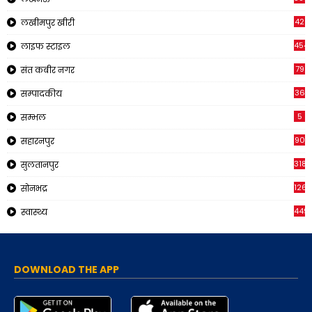
42
लखीमपुर खीरी
454
लाइफ स्टाइल
79
संत कबीर नगर
36
सम्पादकीय
5
सम्भल
90
सहारनपुर
318
सुलतानपुर
126
सोनभद्र
449
स्वास्थ्य
DOWNLOAD THE APP