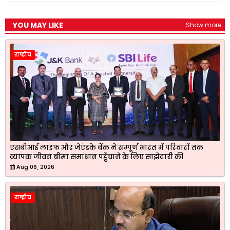
o
p
a
r
k
p
m
YOU MAY LIKE
Show more
राष्ट्रीय
एसबीआई लाइफ और जेएंडके बैंक ने सम्पूर्ण भारत में परिवारों तक
व्यापक जीवन बीमा समाधान पहुँचाने के लिए साझेदारी की
Aug 06, 2026
राष्ट्रीय