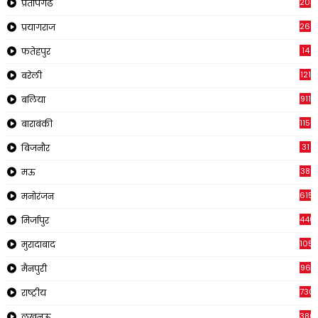
2011
प्रतापगढ
269
प्रयागराज
14
फतेहपुर
121
बरेली
911
बलिया
1150
बाराबंकी
31
बिजनौर
38
मऊ
615
मनोरंजन
440
मिर्जापुर
105
मुरादाबाद
96
मैनपुरी
730
राष्ट्रीय
380
लखनऊ