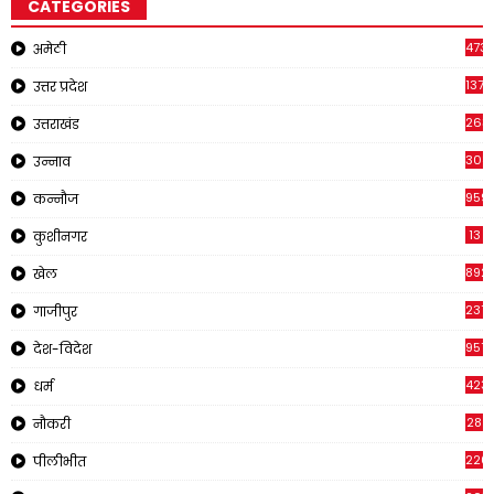
CATEGORIES
473
अमेठी
1371
उत्तर प्रदेश
263
उत्तराखंड
308
उन्नाव
959
कन्नौज
13
कुशीनगर
892
खेल
237
गाजीपुर
957
देश-विदेश
423
धर्म
28
नौकरी
220
पीलीभीत