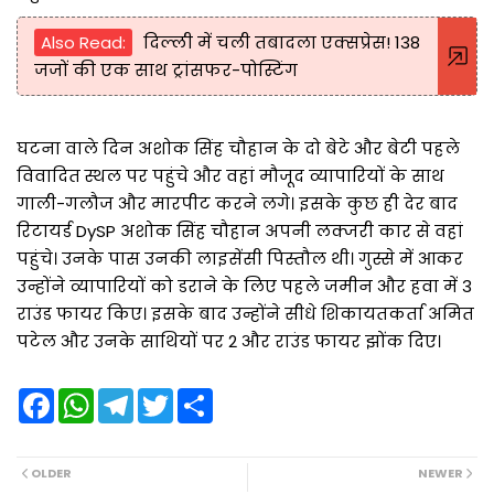
Also Read:
दिल्ली में चली तबादला एक्सप्रेस! 138
जजों की एक साथ ट्रांसफर-पोस्टिंग
घटना वाले दिन अशोक सिंह चौहान के दो बेटे और बेटी पहले
विवादित स्थल पर पहुंचे और वहां मौजूद व्यापारियों के साथ
गाली-गलौज और मारपीट करने लगे। इसके कुछ ही देर बाद
रिटायर्ड DySP अशोक सिंह चौहान अपनी लक्जरी कार से वहां
पहुंचे। उनके पास उनकी लाइसेंसी पिस्तौल थी। गुस्से में आकर
उन्होंने व्यापारियों को डराने के लिए पहले जमीन और हवा में 3
राउंड फायर किए। इसके बाद उन्होंने सीधे शिकायतकर्ता अमित
पटेल और उनके साथियों पर 2 और राउंड फायर झोंक दिए।
F
W
T
T
S
a
h
e
w
h
c
a
l
i
a
e
t
e
t
r
b
s
g
t
e
OLDER
NEWER
o
A
r
e