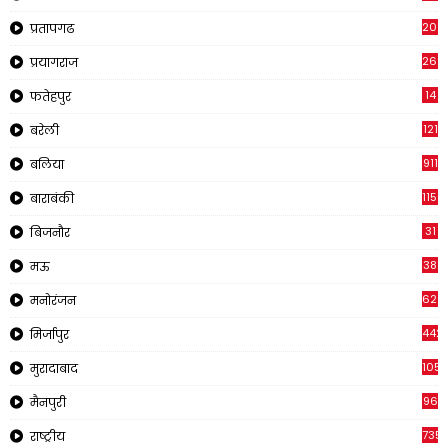
202
प्रतापगढ
269
प्रयागराज
14
फतेहपुर
121
बरेली
911
बलिया
1150
बाराबंकी
31
बिजनौर
38
मऊ
620
मनोरंजन
442
मिर्जापुर
1057
मुरादाबाद
96
मैनपुरी
735
राष्ट्रीय