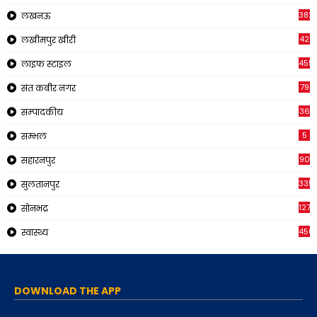
382
लखनऊ
42
लखीमपुर खीरी
455
लाइफ स्टाइल
79
संत कबीर नगर
36
सम्पादकीय
5
सम्भल
90
सहारनपुर
335
सुलतानपुर
1270
सोनभद्र
450
स्वास्थ्य
DOWNLOAD THE APP