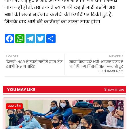
मांग पर अड़े हुए हैं और उनका कहना है कि जब तक निष्पक्ष
जांच नहीं होती, तब तक वे न्याय की लड़ाई जारी रखेंगे। अब
सभी की नजर नई जांच कमेटी की रिपोर्ट पर टिकी हुई है,
जिसके बाद आगे की कार्रवाई का रास्ता साफ होगा।
F
W
T
T
S
a
h
e
w
h
c
a
l
i
a
e
t
e
t
r
b
s
g
t
e
OLDER
NEWER
o
A
r
e
दिल्ली-NCR में तपती गर्मी से राहत, तेज
साझा किया दर्द! भारी-भरकम बजट में
o
p
a
r
हवाओं के साथ बारिश
बनी फिल्म, जिसकी असफलता से टूट
k
p
m
गए थे वरुण धवन
YOU MAY LIKE
Show more
उत्तर प्रदेश