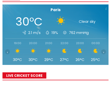
Paris
30°C
Clear sky
2.1 m/s
19%
762
mmHg
19:00
20:00
21:00
22:00
23:00
00:00
01
‹
›
30°C
30°C
29°C
27°C
26°C
25°C
2
LIVE CRICKET SCORE