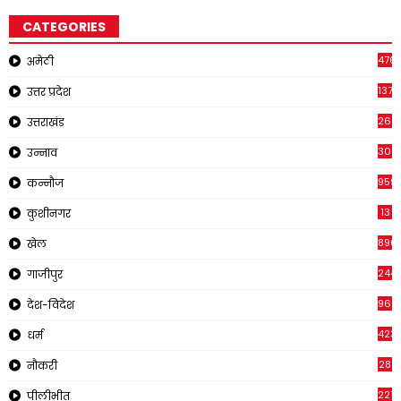
CATEGORIES
476
अमेठी
1378
उत्तर प्रदेश
266
उत्तराखंड
308
उन्नाव
959
कन्नौज
13
कुशीनगर
896
खेल
244
गाजीपुर
961
देश-विदेश
423
धर्म
28
नौकरी
2218
पीलीभीत