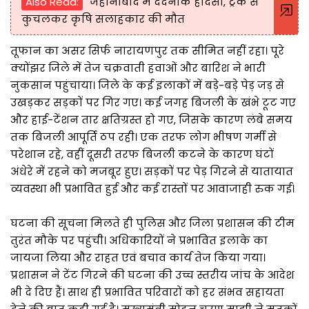
Also Read:
जहानाबाद में दर्दनाक हादसा, ट्रक से
कुचलकर कृषि सलाहकार की मौत
तूफान का असर सिर्फ नारायणपुर तक सीमित नहीं रहा। पूरे
क्योंझर जिले में तेज चक्रवाती हवाओं और बारिश ने भारी
नुकसान पहुंचाया। जिले के कई इलाकों में बड़े-बड़े पेड़ जड़ से
उखड़कर सड़कों पर गिर गए। कई जगह बिजली के खंभे टूट गए
और हाई-टेंशन तार क्षतिग्रस्त हो गए, जिसके कारण लंबे समय
तक बिजली आपूर्ति ठप रही। एक तरफ लोग भीषण गर्मी से
परेशान रहे, वहीं दूसरी तरफ बिजली कटने के कारण घंटों
अंधेरे में रहने को मजबूर हुए। सड़कों पर पेड़ गिरने से यातायात
व्यवस्था भी प्रभावित हुई और कई रास्तों पर आवाजाही रुक गई।
घटना की सूचना मिलते ही पुलिस और जिला प्रशासन की टीम
तुरंत मौके पर पहुंची। अधिकारियों ने प्रभावित इलाके का
जायजा लिया और राहत एवं बचाव कार्य तेज किया गया।
प्रशासन ने टेंट गिरने की घटना की उच्च स्तरीय जांच के आदेश
भी दे दिए हैं। साथ ही प्रभावित परिवारों को हर संभव सहायता