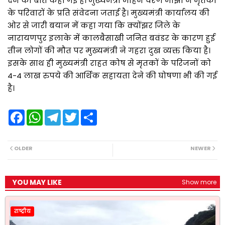
देने की बात कही गई है। मुख्यमंत्री मोहन चरण माझी ने मृतकों
के परिवारों के प्रति संवेदना जताई है। मुख्यमंत्री कार्यालय की
ओर से जारी बयान में कहा गया कि क्योंझर जिले के
नारायणपुर इलाके में कालबैसाखी जनित बवंडर के कारण हुई
तीन लोगों की मौत पर मुख्यमंत्री ने गहरा दुख व्यक्त किया है।
इसके साथ ही मुख्यमंत्री राहत कोष से मृतकों के परिजनों को
4-4 लाख रुपये की आर्थिक सहायता देने की घोषणा भी की गई
है।
F
W
T
T
S
a
h
e
w
h
c
a
l
i
a
e
t
e
t
r
b
s
g
t
e
OLDER
NEWER
o
A
r
e
o
p
a
r
k
p
m
YOU MAY LIKE
Show more
राष्ट्रीय