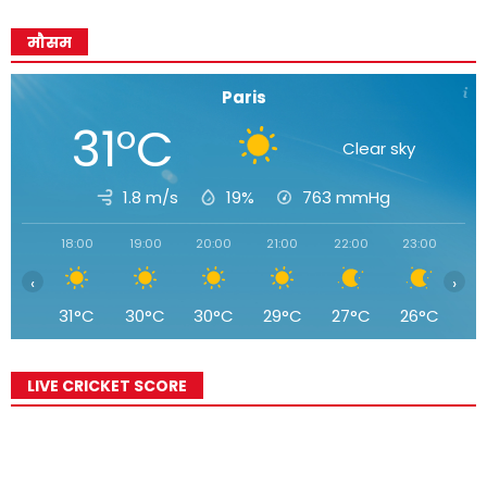
मौसम
Paris
31°C
Clear sky
1.8 m/s
19%
763
mmHg
18:00
19:00
20:00
21:00
22:00
23:00
00
‹
›
31°C
30°C
30°C
29°C
27°C
26°C
2
LIVE CRICKET SCORE