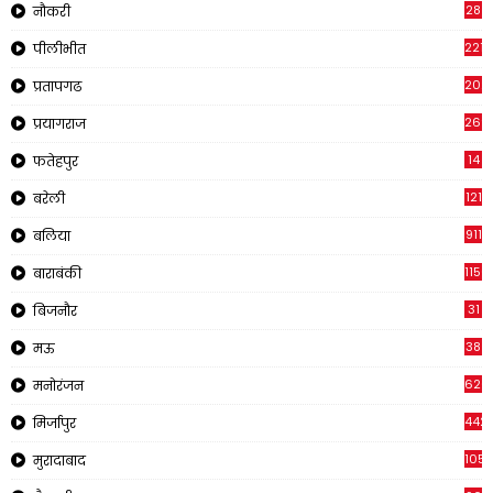
28
नौकरी
2218
पीलीभीत
202
प्रतापगढ
269
प्रयागराज
14
फतेहपुर
121
बरेली
911
बलिया
1150
बाराबंकी
31
बिजनौर
38
मऊ
620
मनोरंजन
442
मिर्जापुर
1057
मुरादाबाद