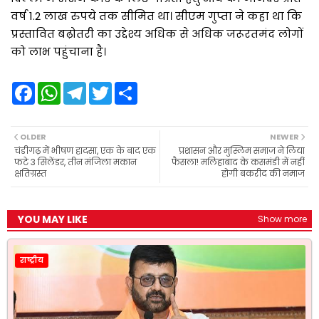
वर्ष 1.2 लाख रुपये तक सीमित था। सीएम गुप्ता ने कहा था कि
प्रस्तावित बढ़ोतरी का उद्देश्य अधिक से अधिक जरूरतमंद लोगों
को लाभ पहुंचाना है।
F
W
T
T
S
a
h
e
w
h
c
a
l
i
a
e
t
e
t
r
b
s
g
t
e
OLDER
NEWER
o
A
r
e
चंडीगढ़ में भीषण हादसा, एक के बाद एक
प्रशासन और मुस्लिम समाज ने लिया
o
p
a
r
फटे 3 सिलेंडर, तीन मंजिला मकान
फैसला! मलिहाबाद के कसमंडी में नहीं
k
p
m
क्षतिग्रस्त
होगी बकरीद की नमाज
YOU MAY LIKE
Show more
राष्ट्रीय