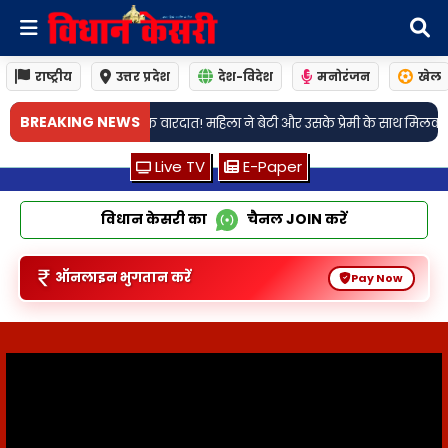
राष्ट्रीय
उत्तर प्रदेश
देश-विदेश
मनोरंजन
खेल
•
BREAKING NEWS
वारदात! महिला ने बेटी और उसके प्रेमी के साथ मिलकर की पति की हत्या
वाराणसी
Live TV
E-Paper
विधान केसरी का
चैनल
JOIN
करें
ऑनलाइन भुगतान करें
Pay Now