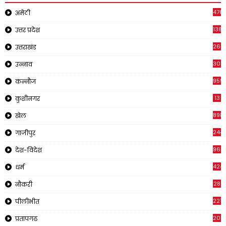
476
अमेठी
1381
उत्तर प्रदेश
266
उत्तराखंड
308
उन्नाव
959
कन्नौज
13
कुशीनगर
898
खेल
244
गाजीपुर
963
देश-विदेश
424
धर्म
28
नौकरी
2218
पीलीभीत
202
प्रतापगढ