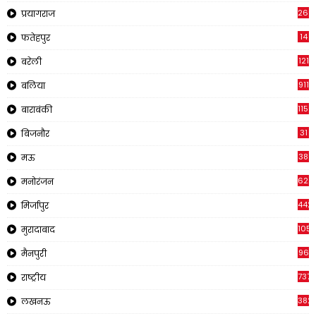
269
प्रयागराज
14
फतेहपुर
121
बरेली
911
बलिया
1150
बाराबंकी
31
बिजनौर
38
मऊ
622
मनोरंजन
442
मिर्जापुर
1057
मुरादाबाद
96
मैनपुरी
737
राष्ट्रीय
382
लखनऊ