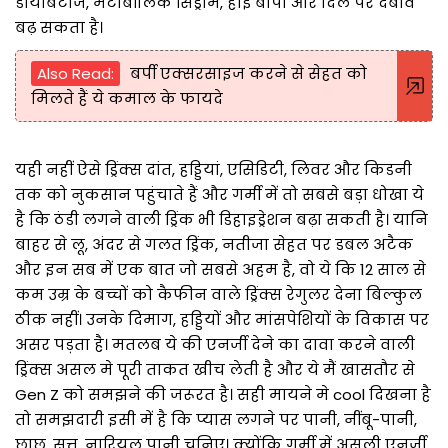
डायबिटीज, मेटाबॉलिक सिंड्रोम, हाई बीपी और दिल पर दबाव
बढ़ सकता है।
Also Read:
बर्पी एक्सरसाइज करने से सेहत को
मिलते हैं ये कमाल के फायदे
यही नहीं ऐसे ड्रिंक्स दांत, हड्डियां, एसिडिटी, लिवर और किडनी
तक को नुकसान पहुंचाते हैं और गर्मी में तो सबसे बड़ा धोखा ये
है कि ठंडी लगने वाली ड्रिंक भी डिहाइड्रेशन बढ़ा सकती है। यानि
बाहर से लू, अंदर से गलत ड्रिंक, नतीजा सेहत पर डबल अटैक
और इन सब में एक बात जो सबसे अहम है, वो ये कि 12 साल से
कम उम्र के बच्चों को कैफीन वाले ड्रिंक्स रेगुलर देना बिल्कुल
ठीक नहीं। उनके दिमाग, हड्डियों और मांसपेशियों के विकास पर
असर पड़ता है। मतलब ये की एनर्जी देने का दावा करने वाली
ड्रिंक्स असल मे पूरी ताकत खीच लेती है और ये मैं खासतौर से
Gen Z को समझने की जरूरत है। सही मायने मे cool दिखना है
तो समझदारी इसी में है कि प्यास लगने पर पानी, नींबू-पानी,
छाछ, सत्तू, नारियल पानी चुनिए। क्योंकि गर्मी में असली एनर्जी