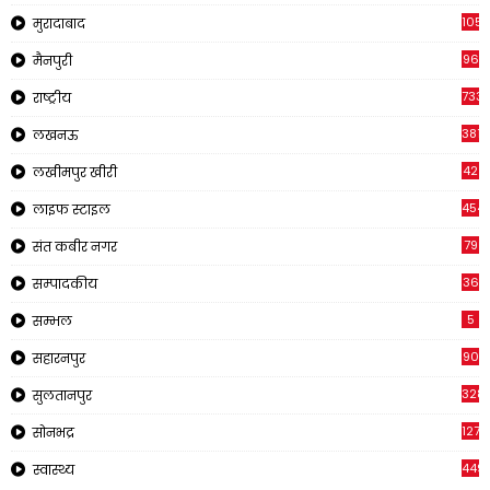
1057
मुरादाबाद
96
मैनपुरी
733
राष्ट्रीय
3816
लखनऊ
42
लखीमपुर खीरी
454
लाइफ स्टाइल
79
संत कबीर नगर
36
सम्पादकीय
5
सम्भल
90
सहारनपुर
328
सुलतानपुर
1270
सोनभद्र
449
स्वास्थ्य