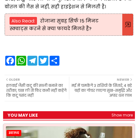
बोतल की गैस से नहीं, सही हाइड्रेशन से मिलती है।
Also Read:
रोजाना सुबह सिर्फ 15 मिनट
स्क्वाट्स करने से क्या फायदे मिलते हैं?
F
W
T
T
S
a
h
e
w
h
c
a
l
i
a
e
t
e
t
r
b
s
g
t
e
OLDER
NEWER
o
A
r
e
हलवाई जैसी कद्दू की सब्जी बनाने का
मई में चमकेंगे 3 राशियों के सितारे, 4 बड़े
o
p
a
r
तरीका, चख ली तो फिर कभी नहीं कहेंगे
ग्रहों का गोचर लाएगा सुख-समृद्धि और
k
p
m
कि कद्दू पसंद नहीं
अपार धन लाभ
YOU MAY LIKE
Show more
स्वास्थ्य