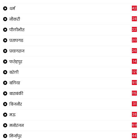
423
धर्म
28
नौकरी
2210
पीलीभीत
2019
प्रतापगढ
269
प्रयागराज
14
फतेहपुर
121
बरेली
911
बलिया
1150
बाराबंकी
31
बिजनौर
38
मऊ
618
मनोरंजन
441
मिर्जापुर