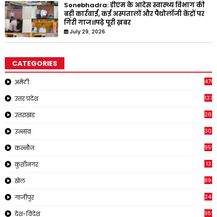
Sonebhadra: डीएम के आदेस स्वास्थ्य विभाग की
बड़ी कार्रवाई, कई अस्पतालों और पैथोलॉजी केंद्रों पर
गिरी गाज।।पढ़े पूरी ख़बर
July 29, 2026
CATEGORIES
4751
अमेठी
1375
उत्तर प्रदेश
2651
उत्तराखंड
308
उन्नाव
959
कन्नौज
13
कुशीनगर
894
खेल
244
गाजीपुर
959
देश-विदेश