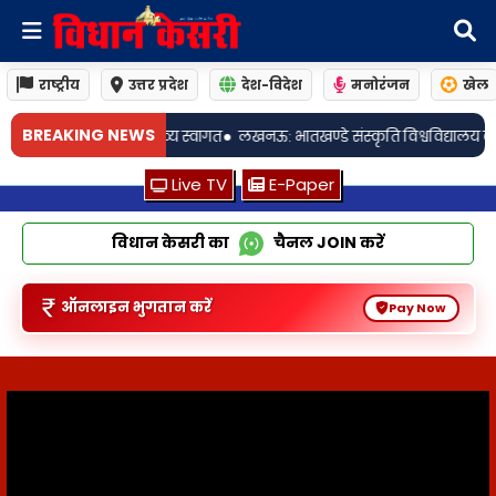
राष्ट्रीय
उत्तर प्रदेश
देश-विदेश
मनोरंजन
खेल
BREAKING NEWS
खनऊ: भातखण्डे संस्कृति विश्वविद्यालय के 16वें दीक्षांत समारोह में श्रीमती संध्या मि
Live TV
E-Paper
विधान केसरी का
चैनल
JOIN
करें
ऑनलाइन भुगतान करें
Pay Now